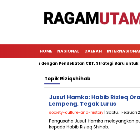
HOME
NASIONAL
DAERAH
INTERNASIONA
Pembelajaran dengan Pendekatan CRT, Strategi Baru untuk Menin
Topik
Riziqshihab
Jusuf Hamka: Habib Rizieq Or
Lempeng, Tegak Lurus
society-culture-and-history
| Sabtu, 1 Februari 
Pengusaha Jusuf Hamka melayangkan puj
kepada Habib Rizieq Shihab.