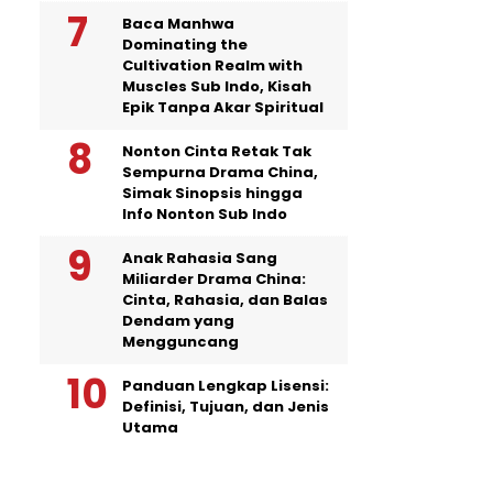
Baca Manhwa
Dominating the
Cultivation Realm with
Muscles Sub Indo, Kisah
Epik Tanpa Akar Spiritual
Nonton Cinta Retak Tak
Sempurna Drama China,
Simak Sinopsis hingga
Info Nonton Sub Indo
Anak Rahasia Sang
Miliarder Drama China:
Cinta, Rahasia, dan Balas
Dendam yang
Mengguncang
Panduan Lengkap Lisensi:
Definisi, Tujuan, dan Jenis
Utama