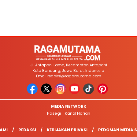
Jl. Antapani Lama, Kecamatan Antapani
Kota Bandung, Jawa Barat, Indonesia
Email
redaksi@ragamutama.com
MEDIA NETWORK
Posegi
Kanal Harian
AMI
REDAKSI
KEBIJAKAN PRIVASI
PEDOMAN MEDIA S