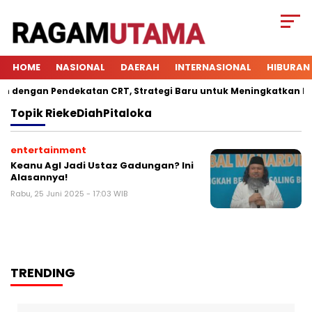
HOME
NASIONAL
DAERAH
INTERNASIONAL
HIBURAN
dengan Pendekatan CRT, Strategi Baru untuk Meningkatkan Keter
Topik
RiekeDiahPitaloka
entertainment
Keanu Agl Jadi Ustaz Gadungan? Ini
Alasannya!
Rabu, 25 Juni 2025 - 17:03 WIB
TRENDING