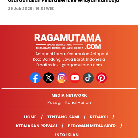
Usai Gunakan Peluru Beris ke Wilayah Kamboja
26 Juli 2025 | 16:01 WIB
Jl. Antapani Lama, Kecamatan Antapani
Kota Bandung, Jawa Barat, Indonesia
Email
redaksi@ragamutama.com
MEDIA NETWORK
Posegi
Kanal Harian
HOME
TENTANG KAMI
REDAKSI
KEBIJAKAN PRIVASI
PEDOMAN MEDIA SIBER
INFO IKLAN