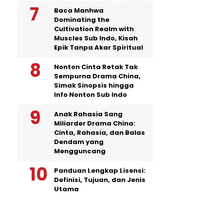
Baca Manhwa
Dominating the
Cultivation Realm with
Muscles Sub Indo, Kisah
Epik Tanpa Akar Spiritual
Nonton Cinta Retak Tak
Sempurna Drama China,
Simak Sinopsis hingga
Info Nonton Sub Indo
Anak Rahasia Sang
Miliarder Drama China:
Cinta, Rahasia, dan Balas
Dendam yang
Mengguncang
Panduan Lengkap Lisensi:
Definisi, Tujuan, dan Jenis
Utama