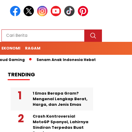
EKONOMI
RAGAM
d Gaming
Senam Anak Indonesia Hebat, Panduan Melatih Fisik
TRENDING
1 Emas Berapa Gram?
Mengenal Lengkap Berat,
Harga, dan Jenis Emas
Crash Kontroversial
MotoGP Spanyol, Lahirnya
Sindiran Terpedas Buat