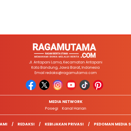
Jl. Antapani Lama, Kecamatan Antapani
Kota Bandung, Jawa Barat, Indonesia
Email
redaksi@ragamutama.com
MEDIA NETWORK
Posegi
Kanal Harian
AMI
REDAKSI
KEBIJAKAN PRIVASI
PEDOMAN MEDIA S