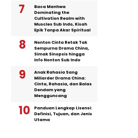
Baca Manhwa
Dominating the
Cultivation Realm with
Muscles Sub Indo, Kisah
Epik Tanpa Akar Spiritual
Nonton Cinta Retak Tak
Sempurna Drama China,
Simak Sinopsis hingga
Info Nonton Sub Indo
Anak Rahasia Sang
Miliarder Drama China:
Cinta, Rahasia, dan Balas
Dendam yang
Mengguncang
Panduan Lengkap Lisensi:
Definisi, Tujuan, dan Jenis
Utama