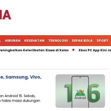
L
HIBURAN
KESEHATAN
TEKNOLOGI
SEPAK BOLA
SPORT
katkan Keterlibatan Siswa di Kelas
Xbox PC App Kini Jadi 
me, Samsung, Vivo,
n Android 16. Sebab,
h habis masa dukungan