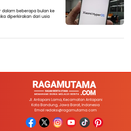
r dalam beberapa bulan ke
ka diperkirakan dari usia
Jl. Antapani Lama, Kecamatan Antapani
Kota Bandung, Jawa Barat, Indonesia
Email
redaksi@ragamutama.com