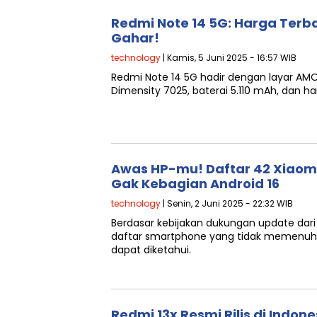
Redmi Note 14 5G: Harga Terb
Gahar!
technology
| Kamis, 5 Juni 2025 - 16:57 WIB
Redmi Note 14 5G hadir dengan layar AMO
Dimensity 7025, baterai 5.110 mAh, dan har
Awas HP-mu! Daftar 42 Xiaomi
Gak Kebagian Android 16
technology
| Senin, 2 Juni 2025 - 22:32 WIB
Berdasar kebijakan dukungan update dari
daftar smartphone yang tidak memenuhi k
dapat diketahui.
Redmi 13x Resmi Rilis di Indone