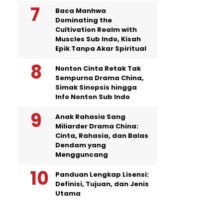
Baca Manhwa
Dominating the
Cultivation Realm with
Muscles Sub Indo, Kisah
Epik Tanpa Akar Spiritual
Nonton Cinta Retak Tak
Sempurna Drama China,
Simak Sinopsis hingga
Info Nonton Sub Indo
Anak Rahasia Sang
Miliarder Drama China:
Cinta, Rahasia, dan Balas
Dendam yang
Mengguncang
Panduan Lengkap Lisensi:
Definisi, Tujuan, dan Jenis
Utama