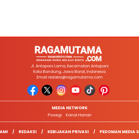
Jl. Antapani Lama, Kecamatan Antapani
Kota Bandung, Jawa Barat, Indonesia
Email
redaksi@ragamutama.com
MEDIA NETWORK
Posegi
Kanal Harian
AMI
REDAKSI
KEBIJAKAN PRIVASI
PEDOMAN MEDIA S