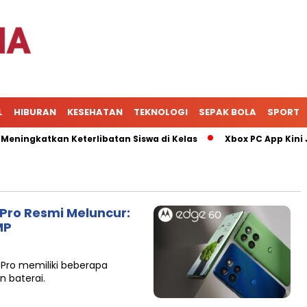
L
HIBURAN
KESEHATAN
TEKNOLOGI
SEPAK BOLA
SPORT
ngkatkan Keterlibatan Siswa di Kelas
Xbox PC App Kini Jad
Pro Resmi Meluncur:
MP
 Pro memiliki beberapa
n baterai.