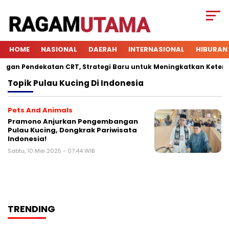
HOME
NASIONAL
DAERAH
INTERNASIONAL
HIBURAN
an Pendekatan CRT, Strategi Baru untuk Meningkatkan Keterliba
Topik
Pulau Kucing Di Indonesia
Pets And Animals
Pramono Anjurkan Pengembangan
Pulau Kucing, Dongkrak Pariwisata
Indonesia!
Sabtu, 10 Mei 2025 - 07:44 WIB
TRENDING