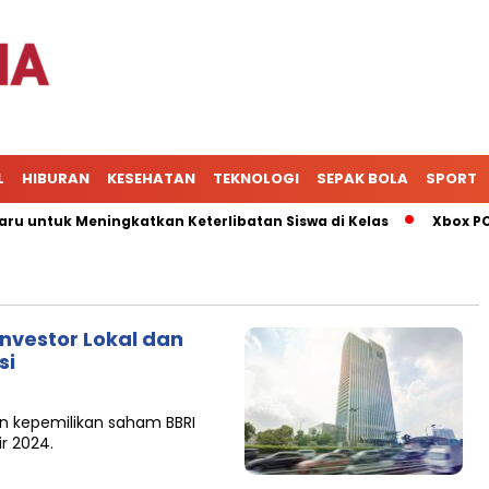
L
HIBURAN
KESEHATAN
TEKNOLOGI
SEPAK BOLA
SPORT
ntuk Meningkatkan Keterlibatan Siswa di Kelas
Xbox PC App
Investor Lokal dan
si
an kepemilikan saham BBRI
r 2024.