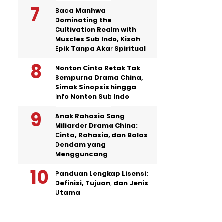
Baca Manhwa
Dominating the
Cultivation Realm with
Muscles Sub Indo, Kisah
Epik Tanpa Akar Spiritual
Nonton Cinta Retak Tak
Sempurna Drama China,
Simak Sinopsis hingga
Info Nonton Sub Indo
Anak Rahasia Sang
Miliarder Drama China:
Cinta, Rahasia, dan Balas
Dendam yang
Mengguncang
Panduan Lengkap Lisensi:
Definisi, Tujuan, dan Jenis
Utama