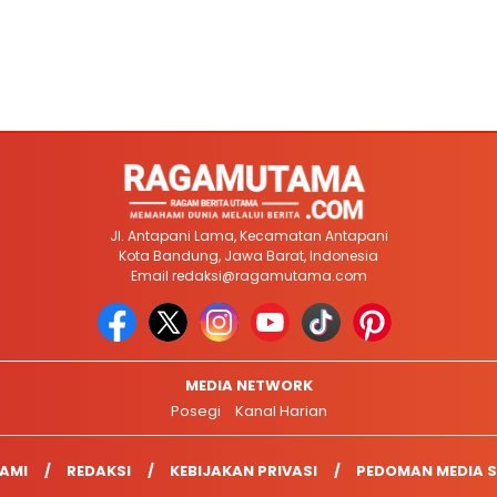
Jl. Antapani Lama, Kecamatan Antapani
Kota Bandung, Jawa Barat, Indonesia
Email
redaksi@ragamutama.com
MEDIA NETWORK
Posegi
Kanal Harian
AMI
REDAKSI
KEBIJAKAN PRIVASI
PEDOMAN MEDIA S