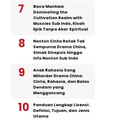
Baca Manhwa
Dominating the
Cultivation Realm with
Muscles Sub Indo, Kisah
Epik Tanpa Akar Spiritual
Nonton Cinta Retak Tak
Sempurna Drama China,
Simak Sinopsis hingga
Info Nonton Sub Indo
Anak Rahasia Sang
Miliarder Drama China:
Cinta, Rahasia, dan Balas
Dendam yang
Mengguncang
Panduan Lengkap Lisensi:
Definisi, Tujuan, dan Jenis
Utama