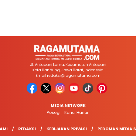
Jl. Antapani Lama, Kecamatan Antapani
Kota Bandung, Jawa Barat, Indonesia
Email
redaksi@ragamutama.com
MEDIA NETWORK
Posegi
Kanal Harian
AMI
REDAKSI
KEBIJAKAN PRIVASI
PEDOMAN MEDIA S