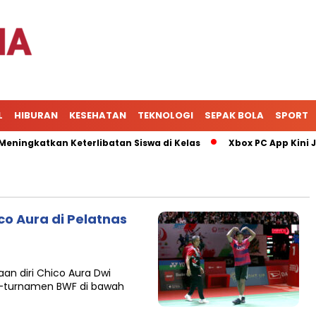
L
HIBURAN
KESEHATAN
TEKNOLOGI
SEPAK BOLA
SPORT
gkatkan Keterlibatan Siswa di Kelas
Xbox PC App Kini Jadi
co Aura di Pelatnas
n diri Chico Aura Dwi
-turnamen BWF di bawah