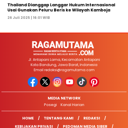
Thailand Dianggap Langgar Hukum Internasional
Usai Gunakan Peluru Beris ke Wilayah Kamboja
26 Juli 2025 | 16:01 WIB
Jl. Antapani Lama, Kecamatan Antapani
Kota Bandung, Jawa Barat, Indonesia
Email
redaksi@ragamutama.com
MEDIA NETWORK
Posegi
Kanal Harian
HOME
TENTANG KAMI
REDAKSI
KEBIJAKAN PRIVASI
PEDOMAN MEDIA SIBER