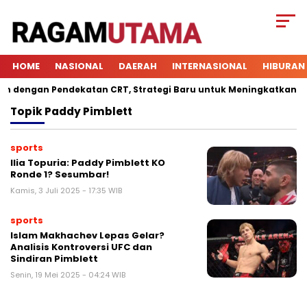
HOME
NASIONAL
DAERAH
INTERNASIONAL
HIBURAN
dengan Pendekatan CRT, Strategi Baru untuk Meningkatkan Keter
Topik
Paddy Pimblett
sports
Ilia Topuria: Paddy Pimblett KO
Ronde 1? Sesumbar!
Kamis, 3 Juli 2025 - 17:35 WIB
sports
Islam Makhachev Lepas Gelar?
Analisis Kontroversi UFC dan
Sindiran Pimblett
Senin, 19 Mei 2025 - 04:24 WIB