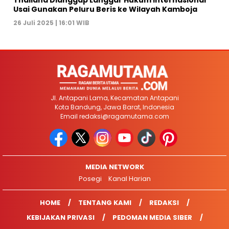
Usai Gunakan Peluru Beris ke Wilayah Kamboja
26 Juli 2025 | 16:01 WIB
Jl. Antapani Lama, Kecamatan Antapani
Kota Bandung, Jawa Barat, Indonesia
Email
redaksi@ragamutama.com
MEDIA NETWORK
Posegi
Kanal Harian
HOME
TENTANG KAMI
REDAKSI
KEBIJAKAN PRIVASI
PEDOMAN MEDIA SIBER