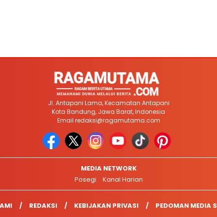
Jl. Antapani Lama, Kecamatan Antapani
Kota Bandung, Jawa Barat, Indonesia
Email
redaksi@ragamutama.com
MEDIA NETWORK
Posegi
Kanal Harian
AMI
REDAKSI
KEBIJAKAN PRIVASI
PEDOMAN MEDIA S