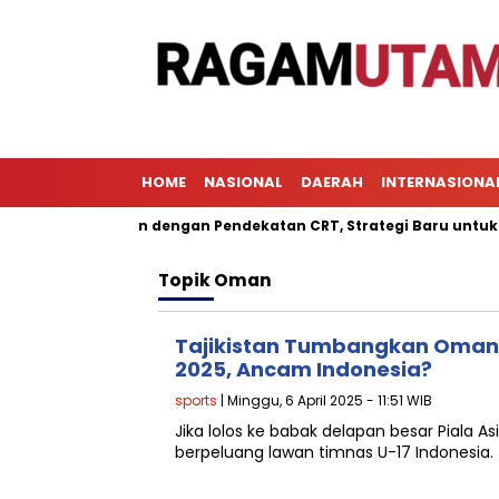
HOME
NASIONAL
DAERAH
INTERNASIONA
 Pembelajaran dengan Pendekatan CRT, Strategi Baru untuk Meni
Topik
Oman
Tajikistan Tumbangkan Oman d
2025, Ancam Indonesia?
sports
| Minggu, 6 April 2025 - 11:51 WIB
Jika lolos ke babak delapan besar Piala As
berpeluang lawan timnas U-17 Indonesia.