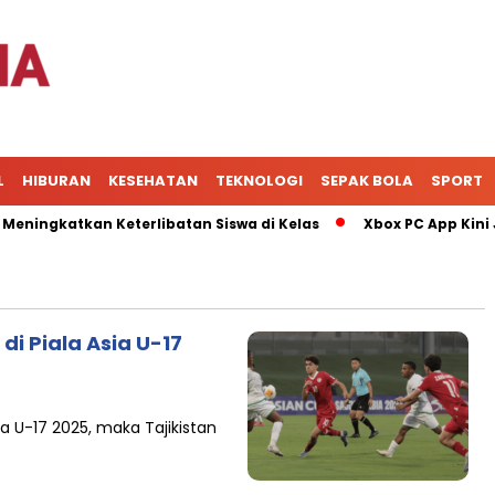
L
HIBURAN
KESEHATAN
TEKNOLOGI
SEPAK BOLA
SPORT
ngkatkan Keterlibatan Siswa di Kelas
Xbox PC App Kini Jad
i Piala Asia U-17
ia U-17 2025, maka Tajikistan