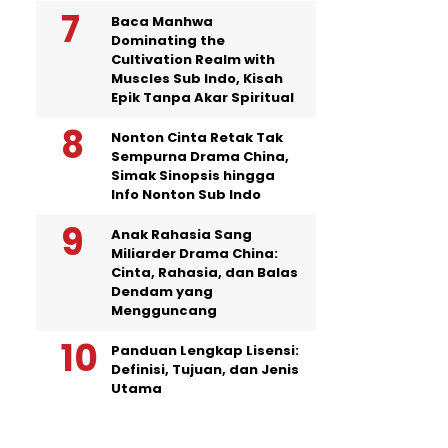
Baca Manhwa
Dominating the
Cultivation Realm with
Muscles Sub Indo, Kisah
Epik Tanpa Akar Spiritual
Nonton Cinta Retak Tak
Sempurna Drama China,
Simak Sinopsis hingga
Info Nonton Sub Indo
Anak Rahasia Sang
Miliarder Drama China:
Cinta, Rahasia, dan Balas
Dendam yang
Mengguncang
Panduan Lengkap Lisensi:
Definisi, Tujuan, dan Jenis
Utama