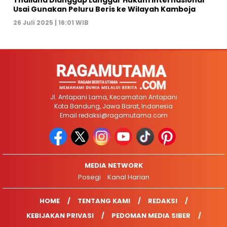
Usai Gunakan Peluru Beris ke Wilayah Kamboja
26 Juli 2025 | 16:01 WIB
Jl. Antapani Lama, Kecamatan Antapani
Kota Bandung, Jawa Barat, Indonesia
Email
redaksi@ragamutama.com
MEDIA NETWORK
Posegi
Kanal Harian
HOME
TENTANG KAMI
REDAKSI
KEBIJAKAN PRIVASI
PEDOMAN MEDIA SIBER