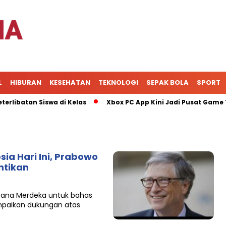
L
HIBURAN
KESEHATAN
TEKNOLOGI
SEPAK BOLA
SPORT
batan Siswa di Kelas
Xbox PC App Kini Jadi Pusat Game Ter
sia Hari Ini, Prabowo
ntikan
Istana Merdeka untuk bahas
ampaikan dukungan atas