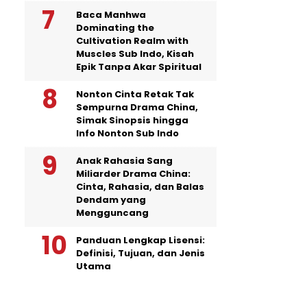
Baca Manhwa
Dominating the
Cultivation Realm with
Muscles Sub Indo, Kisah
Epik Tanpa Akar Spiritual
Nonton Cinta Retak Tak
Sempurna Drama China,
Simak Sinopsis hingga
Info Nonton Sub Indo
Anak Rahasia Sang
Miliarder Drama China:
Cinta, Rahasia, dan Balas
Dendam yang
Mengguncang
Panduan Lengkap Lisensi:
Definisi, Tujuan, dan Jenis
Utama