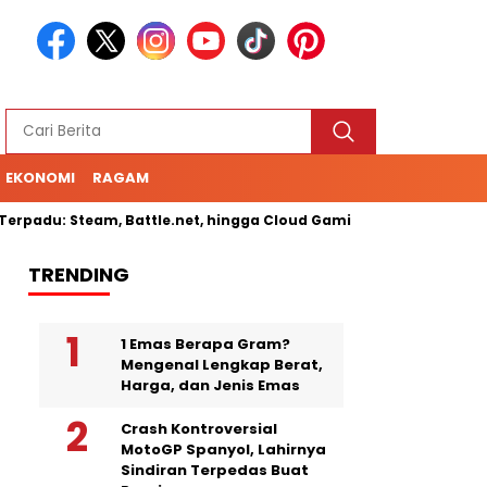
EKONOMI
RAGAM
padu: Steam, Battle.net, hingga Cloud Gaming
Senam Anak In
TRENDING
1 Emas Berapa Gram?
Mengenal Lengkap Berat,
Harga, dan Jenis Emas
Crash Kontroversial
MotoGP Spanyol, Lahirnya
Sindiran Terpedas Buat