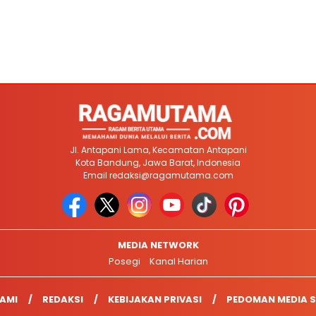
Jl. Antapani Lama, Kecamatan Antapani
Kota Bandung, Jawa Barat, Indonesia
Email
redaksi@ragamutama.com
MEDIA NETWORK
Posegi
Kanal Harian
AMI
REDAKSI
KEBIJAKAN PRIVASI
PEDOMAN MEDIA S