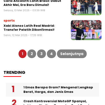
Carlo Ancelotti Latih Brasil: Debut
Akhir Mei, Era Baru Dimulai!
Selasa, 13 Mei 2025 - 03:39 WIB
sports
Xabi Alonso Latih Real Madrid:
Transfer Pelatih Dikonfirmasi!
Senin, 12 Mei 2025 - 17:35 WIB
Paginasi
pos
1
2
3
4
Selanjutnya
TRENDING
1 Emas Berapa Gram? Mengenal Lengkap
Berat, Harga, dan Jenis Emas
Crash Kontroversial MotoGP Spanyol,