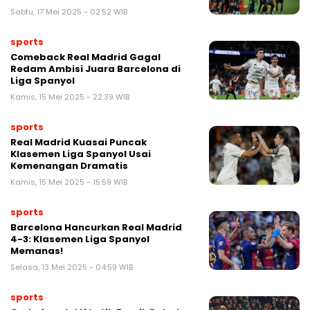
Sabtu, 17 Mei 2025 - 02:52 WIB
sports
Comeback Real Madrid Gagal
Redam Ambisi Juara Barcelona di
Liga Spanyol
Kamis, 15 Mei 2025 - 22:39 WIB
sports
Real Madrid Kuasai Puncak
Klasemen Liga Spanyol Usai
Kemenangan Dramatis
Kamis, 15 Mei 2025 - 15:59 WIB
sports
Barcelona Hancurkan Real Madrid
4-3: Klasemen Liga Spanyol
Memanas!
Selasa, 13 Mei 2025 - 04:59 WIB
sports