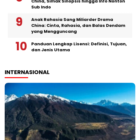
China, Simak Sinopsis hingga Info Nonton
Sub Indo
Anak Rahasia Sang Miliarder Drama
China: Cinta, Rahasia, dan Balas Dendam
yang Mengguncang
Panduan Lengkap Lisensi: Definisi, Tujuan,
dan Jenis Utama
INTERNASIONAL