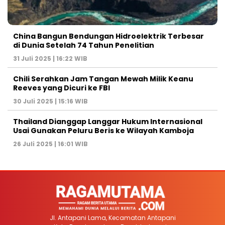
China Bangun Bendungan Hidroelektrik Terbesar
di Dunia Setelah 74 Tahun Penelitian
31 Juli 2025 | 16:22 WIB
Chili Serahkan Jam Tangan Mewah Milik Keanu
Reeves yang Dicuri ke FBI
30 Juli 2025 | 15:16 WIB
Thailand Dianggap Langgar Hukum Internasional
Usai Gunakan Peluru Beris ke Wilayah Kamboja
26 Juli 2025 | 16:01 WIB
Jl. Antapani Lama, Kecamatan Antapani