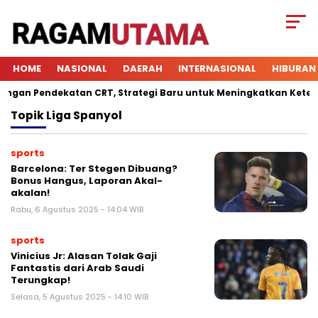
HOME
NASIONAL
DAERAH
INTERNASIONAL
HIBURAN
n Pendekatan CRT, Strategi Baru untuk Meningkatkan Keterlibat
Topik
Liga Spanyol
sports
Barcelona: Ter Stegen Dibuang?
Bonus Hangus, Laporan Akal-
akalan!
Rabu, 6 Agustus 2025 - 14:04 WIB
sports
Vinicius Jr: Alasan Tolak Gaji
Fantastis dari Arab Saudi
Terungkap!
Selasa, 5 Agustus 2025 - 14:10 WIB