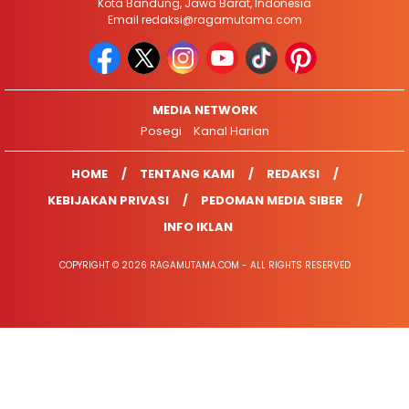
Kota Bandung, Jawa Barat, Indonesia
Email
redaksi@ragamutama.com
MEDIA NETWORK
Posegi
Kanal Harian
HOME
TENTANG KAMI
REDAKSI
KEBIJAKAN PRIVASI
PEDOMAN MEDIA SIBER
INFO IKLAN
COPYRIGHT © 2026 RAGAMUTAMA.COM - ALL RIGHTS RESERVED