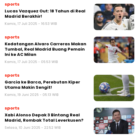
sports
Lucas Vazquez Out: 18 Tahun di Real
Madrid Berakhir!
Kamis, 17 Juli 2025 - 16:53 WIB
sports
Kedatangan Alvaro Carreras Makan
Tumbal, Real Madrid Buang Pemain
Ini ke AC Milan
Kamis, 17 Juli 2025 - 05:53 WIB
sports
Garcia ke Barca, Perebutan Kiper
Utama Makin Sengit!
Kamis, 19 Juni 2025 - 05:13 WIB
sports
Xabi Alonso Depak 3 Bintang Real
Madrid, Rombak Total Leverkusen?
Selasa, 10 Juni 2025 - 22:52 WIB