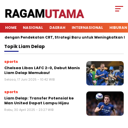
HOME
NASIONAL
DAERAH
INTERNASIONAL
HIBURAN
dengan Pendekatan CRT, Strategi Baru untuk Meningkatkan Keter
Topik
Liam Delap
sports
Chelsea Libas LAFC 2-0, Debut Manis
Liam Delap Memukau!
Selasa, 17 Juni 2025 - 10:42 WIB
sports
Liam Delap: Transfer Potensial ke
Man United Dapat Lampu Hijau
Rabu, 30 April 2025 - 23:27 WIB