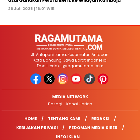
Usai Gunakan Peluru Beris ke Wilayah Kamboja
26 Juli 2025 | 16:01 WIB
Jl. Antapani Lama, Kecamatan Antapani
Kota Bandung, Jawa Barat, Indonesia
Email
redaksi@ragamutama.com
MEDIA NETWORK
Posegi
Kanal Harian
HOME
TENTANG KAMI
REDAKSI
KEBIJAKAN PRIVASI
PEDOMAN MEDIA SIBER
INFO IKLAN