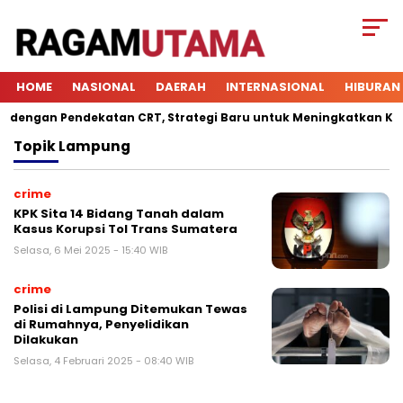
HOME
NASIONAL
DAERAH
INTERNASIONAL
HIBURAN
engan Pendekatan CRT, Strategi Baru untuk Meningkatkan Keterl
Topik
Lampung
crime
KPK Sita 14 Bidang Tanah dalam
Kasus Korupsi Tol Trans Sumatera
Selasa, 6 Mei 2025 - 15:40 WIB
crime
Polisi di Lampung Ditemukan Tewas
di Rumahnya, Penyelidikan
Dilakukan
Selasa, 4 Februari 2025 - 08:40 WIB