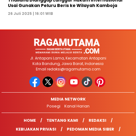
Usai Gunakan Peluru Beris ke Wilayah Kamboja
26 Juli 2025 | 16:01 WIB
Jl. Antapani Lama, Kecamatan Antapani
Kota Bandung, Jawa Barat, Indonesia
Email
redaksi@ragamutama.com
MEDIA NETWORK
Posegi
Kanal Harian
HOME
TENTANG KAMI
REDAKSI
KEBIJAKAN PRIVASI
PEDOMAN MEDIA SIBER