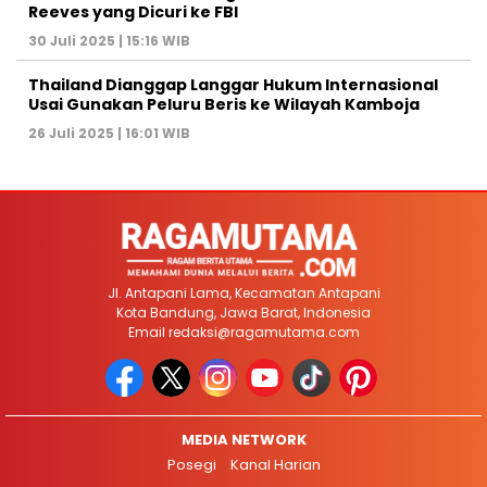
Reeves yang Dicuri ke FBI
30 Juli 2025 | 15:16 WIB
Thailand Dianggap Langgar Hukum Internasional
Usai Gunakan Peluru Beris ke Wilayah Kamboja
26 Juli 2025 | 16:01 WIB
Jl. Antapani Lama, Kecamatan Antapani
Kota Bandung, Jawa Barat, Indonesia
Email
redaksi@ragamutama.com
MEDIA NETWORK
Posegi
Kanal Harian