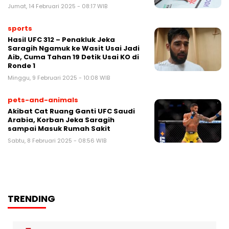
Jumat, 14 Februari 2025 - 08:17 WIB
sports
Hasil UFC 312 – Penakluk Jeka
Saragih Ngamuk ke Wasit Usai Jadi
Aib, Cuma Tahan 19 Detik Usai KO di
Ronde 1
Minggu, 9 Februari 2025 - 10:08 WIB
pets-and-animals
Akibat Cat Ruang Ganti UFC Saudi
Arabia, Korban Jeka Saragih
sampai Masuk Rumah Sakit
Sabtu, 8 Februari 2025 - 08:56 WIB
TRENDING