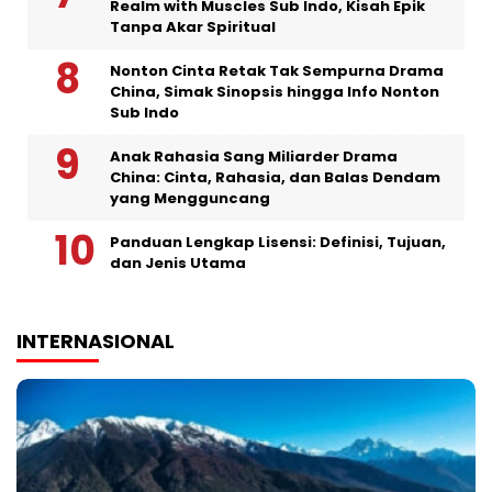
Realm with Muscles Sub Indo, Kisah Epik
Tanpa Akar Spiritual
Nonton Cinta Retak Tak Sempurna Drama
China, Simak Sinopsis hingga Info Nonton
Sub Indo
Anak Rahasia Sang Miliarder Drama
China: Cinta, Rahasia, dan Balas Dendam
yang Mengguncang
Panduan Lengkap Lisensi: Definisi, Tujuan,
dan Jenis Utama
INTERNASIONAL