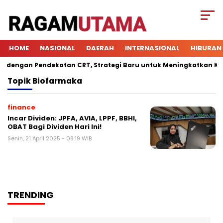
HOME
NASIONAL
DAERAH
INTERNASIONAL
HIBURAN
engan Pendekatan CRT, Strategi Baru untuk Meningkatkan Keterl
Topik
Biofarmaka
finance
Incar Dividen: JPFA, AVIA, LPPF, BBHI,
OBAT Bagi Dividen Hari Ini!
Senin, 21 April 2025 - 08:19 WIB
TRENDING