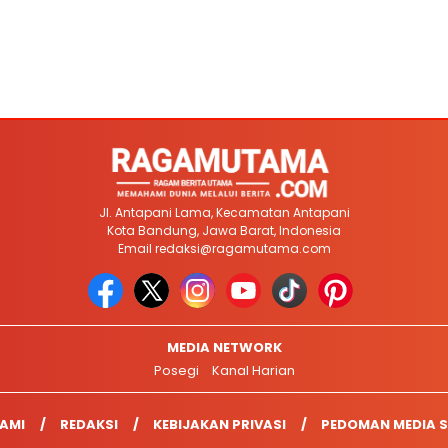
Jl. Antapani Lama, Kecamatan Antapani
Kota Bandung, Jawa Barat, Indonesia
Email
redaksi@ragamutama.com
MEDIA NETWORK
Posegi
Kanal Harian
AMI
REDAKSI
KEBIJAKAN PRIVASI
PEDOMAN MEDIA S