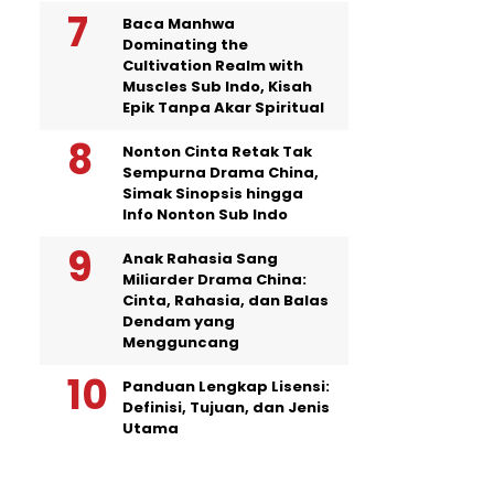
Baca Manhwa
Dominating the
Cultivation Realm with
Muscles Sub Indo, Kisah
Epik Tanpa Akar Spiritual
Nonton Cinta Retak Tak
Sempurna Drama China,
Simak Sinopsis hingga
Info Nonton Sub Indo
Anak Rahasia Sang
Miliarder Drama China:
Cinta, Rahasia, dan Balas
Dendam yang
Mengguncang
Panduan Lengkap Lisensi:
Definisi, Tujuan, dan Jenis
Utama