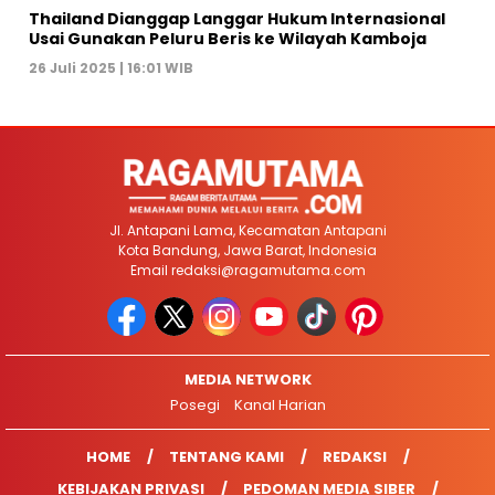
Thailand Dianggap Langgar Hukum Internasional
Usai Gunakan Peluru Beris ke Wilayah Kamboja
26 Juli 2025 | 16:01 WIB
Jl. Antapani Lama, Kecamatan Antapani
Kota Bandung, Jawa Barat, Indonesia
Email
redaksi@ragamutama.com
MEDIA NETWORK
Posegi
Kanal Harian
HOME
TENTANG KAMI
REDAKSI
KEBIJAKAN PRIVASI
PEDOMAN MEDIA SIBER