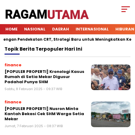
HOME
NASIONAL
DAERAH
INTERNASIONAL
HIBURAN
ngan Pendekatan CRT, Strategi Baru untuk Meningkatkan Keterli
Topik
Berita Terpopuler Hari Ini
finance
[POPULER PROPERTI] Kronologi Kasus
Rumah di Setia Mekar Digusur
Padahal Punya SHM
Sabtu, 8 Februari 2025 - 09:37 WIB
finance
[POPULER PROPERTI] Nusron Minta
Kantah Bekasi Cek SHM Warga Setia
Mekar
Jumat, 7 Februari 2025 - 08:37 WIB