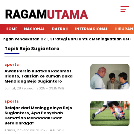
HOME
NASIONAL
DAERAH
INTERNASIONAL
HIBURAN
an Pendekatan CRT, Strategi Baru untuk Meningkatkan Keterliba
Topik
Bejo Sugiantoro
sports
Awak Persib Kuatkan Rachmat
Irianto, Takziah ke Rumah Duka
Mendiang Bejo Sugiantoro
Jumat, 28 Februari 2025 - 09:15 WIB
sports
Belajar dari Meninggalnya Bejo
Sugiantoro, Apa Penyebab
Kematian Mendadak Saat
Berolahraga?
Kamis, 27 Februari 2025 - 14:45 WIB