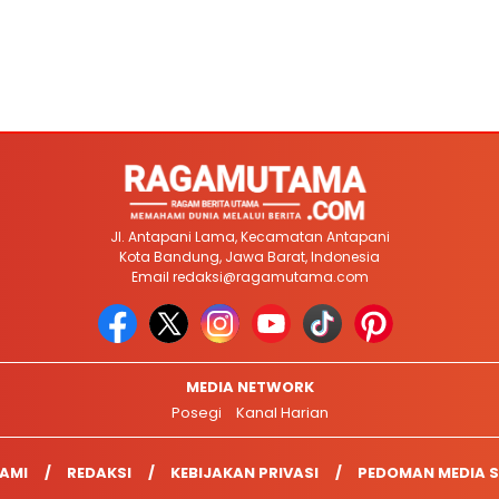
Jl. Antapani Lama, Kecamatan Antapani
Kota Bandung, Jawa Barat, Indonesia
Email
redaksi@ragamutama.com
MEDIA NETWORK
Posegi
Kanal Harian
AMI
REDAKSI
KEBIJAKAN PRIVASI
PEDOMAN MEDIA S