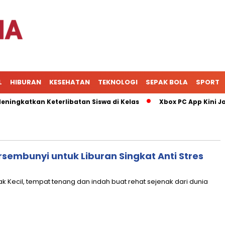
L
HIBURAN
KESEHATAN
TEKNOLOGI
SEPAK BOLA
SPORT
katkan Keterlibatan Siswa di Kelas
Xbox PC App Kini Jadi 
rsembunyi untuk Liburan Singkat Anti Stres
ak Kecil, tempat tenang dan indah buat rehat sejenak dari dunia