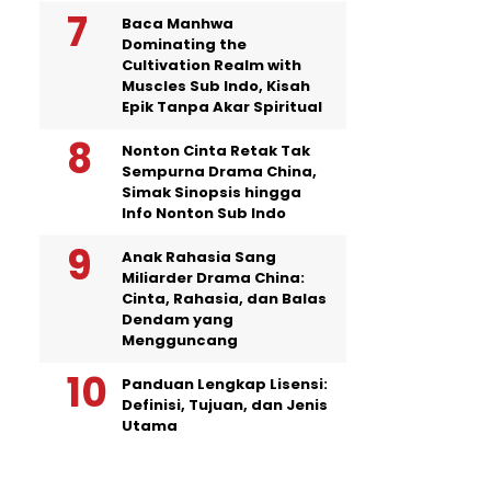
Baca Manhwa
Dominating the
Cultivation Realm with
Muscles Sub Indo, Kisah
Epik Tanpa Akar Spiritual
Nonton Cinta Retak Tak
Sempurna Drama China,
Simak Sinopsis hingga
Info Nonton Sub Indo
Anak Rahasia Sang
Miliarder Drama China:
Cinta, Rahasia, dan Balas
Dendam yang
Mengguncang
Panduan Lengkap Lisensi:
Definisi, Tujuan, dan Jenis
Utama