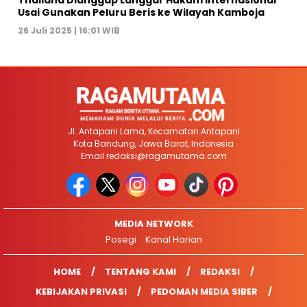
Usai Gunakan Peluru Beris ke Wilayah Kamboja
26 Juli 2025 | 16:01 WIB
Jl. Antapani Lama, Kecamatan Antapani
Kota Bandung, Jawa Barat, Indonesia
Email
redaksi@ragamutama.com
MEDIA NETWORK
Posegi
Kanal Harian
HOME
TENTANG KAMI
REDAKSI
KEBIJAKAN PRIVASI
PEDOMAN MEDIA SIBER