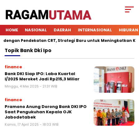
HOME
NASIONAL
DAERAH
INTERNASIONAL
HIBURAN
engan Pendekatan CRT, Strategi Baru untuk Meningkatkan Keterl
Topik
Bank Dki Ipo
finance
Bank DKI Siap IPO: Laba Kuartal
I/2025 Meroket Jadi Rp215,3 Miliar
Minggu, 4 Mei 2025 - 21:31 WIB
finance
Pramono Anung Dorong Bank DKI IPO
Saat Pengukuhan Kepala OJK
Jabodetabek
Kamis, 17 April 2025 - 18:03 WIB