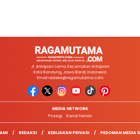
Jl. Antapani Lama, Kecamatan Antapani
Kota Bandung, Jawa Barat, Indonesia
Email
redaksi@ragamutama.com
MEDIA NETWORK
Posegi
Kanal Harian
AMI
REDAKSI
KEBIJAKAN PRIVASI
PEDOMAN MEDIA S