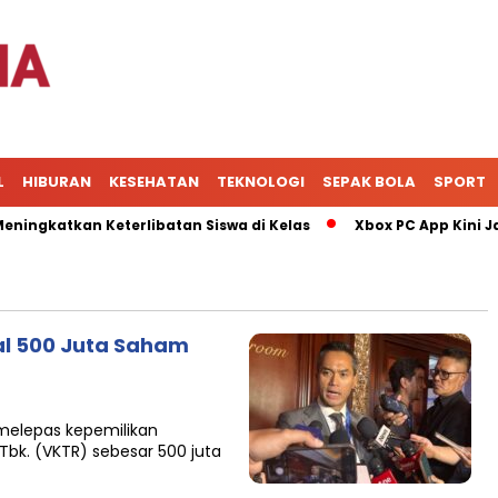
L
HIBURAN
KESEHATAN
TEKNOLOGI
SEPAK BOLA
SPORT
katkan Keterlibatan Siswa di Kelas
Xbox PC App Kini Jadi
al 500 Juta Saham
 melepas kepemilikan
Tbk. (VKTR) sebesar 500 juta