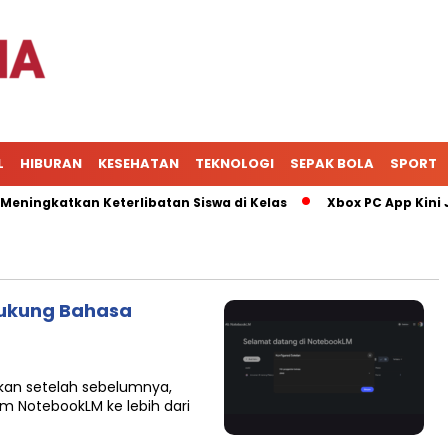
L
HIBURAN
KESEHATAN
TEKNOLOGI
SEPAK BOLA
SPORT
ngkatkan Keterlibatan Siswa di Kelas
Xbox PC App Kini Jad
dukung Bahasa
kan setelah sebelumnya,
m NotebookLM ke lebih dari