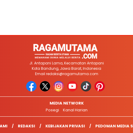
Jl. Antapani Lama, Kecamatan Antapani
Kota Bandung, Jawa Barat, Indonesia
Email
redaksi@ragamutama.com
MEDIA NETWORK
Posegi
Kanal Harian
AMI
REDAKSI
KEBIJAKAN PRIVASI
PEDOMAN MEDIA S