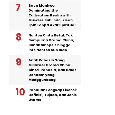
Baca Manhwa
Dominating the
Cultivation Realm with
Muscles Sub Indo, Kisah
Epik Tanpa Akar Spiritual
Nonton Cinta Retak Tak
Sempurna Drama China,
Simak Sinopsis hingga
Info Nonton Sub Indo
Anak Rahasia Sang
Miliarder Drama China:
Cinta, Rahasia, dan Balas
Dendam yang
Mengguncang
Panduan Lengkap Lisensi:
Definisi, Tujuan, dan Jenis
Utama