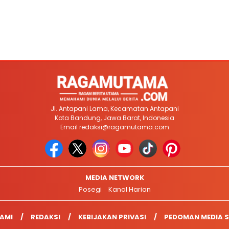
Jl. Antapani Lama, Kecamatan Antapani
Kota Bandung, Jawa Barat, Indonesia
Email
redaksi@ragamutama.com
MEDIA NETWORK
Posegi
Kanal Harian
AMI
REDAKSI
KEBIJAKAN PRIVASI
PEDOMAN MEDIA S