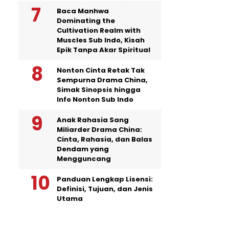
Baca Manhwa
Dominating the
Cultivation Realm with
Muscles Sub Indo, Kisah
Epik Tanpa Akar Spiritual
Nonton Cinta Retak Tak
Sempurna Drama China,
Simak Sinopsis hingga
Info Nonton Sub Indo
Anak Rahasia Sang
Miliarder Drama China:
Cinta, Rahasia, dan Balas
Dendam yang
Mengguncang
Panduan Lengkap Lisensi:
Definisi, Tujuan, dan Jenis
Utama