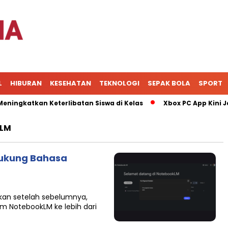
L
HIBURAN
KESEHATAN
TEKNOLOGI
SEPAK BOLA
SPORT
gkatkan Keterlibatan Siswa di Kelas
Xbox PC App Kini Jadi
kLM
dukung Bahasa
kan setelah sebelumnya,
m NotebookLM ke lebih dari