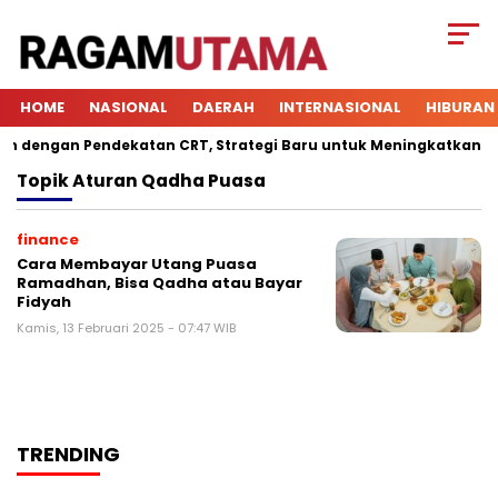
HOME
NASIONAL
DAERAH
INTERNASIONAL
HIBURAN
dengan Pendekatan CRT, Strategi Baru untuk Meningkatkan Keter
Topik
Aturan Qadha Puasa
finance
Cara Membayar Utang Puasa
Ramadhan, Bisa Qadha atau Bayar
Fidyah
Kamis, 13 Februari 2025 - 07:47 WIB
TRENDING