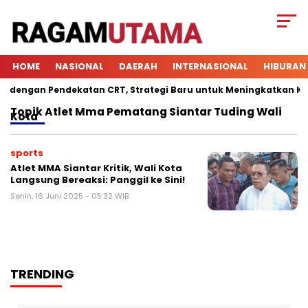
HOME
NASIONAL
DAERAH
INTERNASIONAL
HIBURAN
engan Pendekatan CRT, Strategi Baru untuk Meningkatkan Keter
Topik
Atlet Mma Pematang Siantar Tuding Wali
Kota
sports
Atlet MMA Siantar Kritik, Wali Kota
Langsung Bereaksi: Panggil ke Sini!
Senin, 16 Juni 2025 - 05:32 WIB
TRENDING