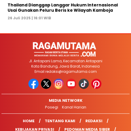
Thailand Dianggap Langgar Hukum Internasional
Usai Gunakan Peluru Beris ke Wilayah Kamboja
26 Juli 2025 | 16:01 WIB
Jl. Antapani Lama, Kecamatan Antapani
Kota Bandung, Jawa Barat, Indonesia
Email
redaksi@ragamutama.com
MEDIA NETWORK
Posegi
Kanal Harian
HOME
TENTANG KAMI
REDAKSI
KEBIJAKAN PRIVASI
PEDOMAN MEDIA SIBER