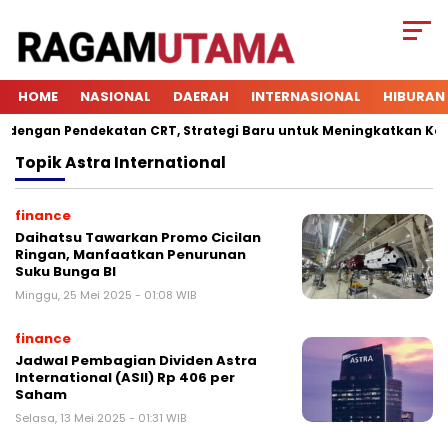
HOME
NASIONAL
DAERAH
INTERNASIONAL
HIBURAN
ngan Pendekatan CRT, Strategi Baru untuk Meningkatkan Keterl
Topik
Astra International
finance
Daihatsu Tawarkan Promo Cicilan
Ringan, Manfaatkan Penurunan
Suku Bunga BI
Minggu, 25 Mei 2025 - 01:08 WIB
finance
Jadwal Pembagian Dividen Astra
International (ASII) Rp 406 per
Saham
Selasa, 13 Mei 2025 - 01:31 WIB