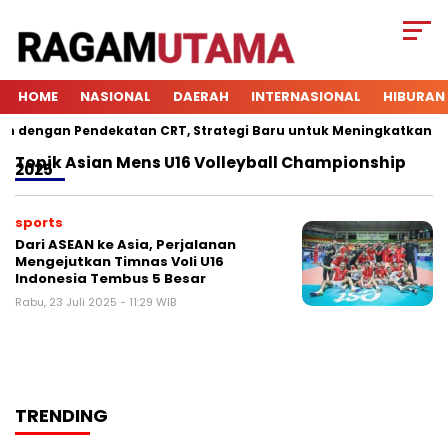
HOME
NASIONAL
DAERAH
INTERNASIONAL
HIBURAN
dengan Pendekatan CRT, Strategi Baru untuk Meningkatkan Keter
Topik
Asian Mens U16 Volleyball Championship
2025
sports
Dari ASEAN ke Asia, Perjalanan
Mengejutkan Timnas Voli U16
Indonesia Tembus 5 Besar
Rabu, 23 Juli 2025 - 11:29 WIB
TRENDING