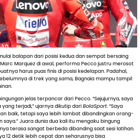
lai balapan dari posisi kedua dan sempat bersaing
Marc Marquez di awal, performa Pecco justru merosot
atnya harus puas finis di posisi kedelapan. Padahal,
ebelumnya di trek yang sama, Bagnaia mampu tampil
inan.
ngungan jelas terpancar dari Pecco. “Sejujurnya, saya
 yang terjadi,” ujarnya dikutip dari
BolaSport
. “Saya
n baik, tetapi saya lebih lambat dibandingkan orang-
n saya.” Juara dunia dua kali itu mengaku bingung
ya terasa sangat berbeda dibanding saat sesi latihan.
ya 12 detik lebih cepat dan seharusnya bisa