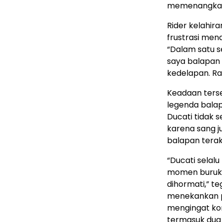
memenangkan 
Rider kelahir
frustrasi men
“Dalam satu s
saya balapan 
kedelapan. Ra
Keadaan terse
legenda balap
Ducati tidak
karena sang j
balapan terak
“Ducati selal
momen buruk,
dihormati,” t
menekankan p
mengingat kont
termasuk dua 