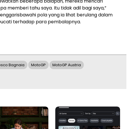
ewatkan beberapa balapan, mereka mencari
a memberi tahu saya. Itu tidak adil bagi saya,”
nggarisbawahi pola yang ia lihat berulang dalam
ucati terhadap para pembalapnya.
esco Bagnaia
MotoGP
MotoGP Austria