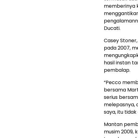
memberinya k
menggantikan
pengalamannya
Ducati.
Casey Stoner,
pada 2007, me
mengungkapka
hasil instan 
pembalap.
“Pecco member
bersama Marti
serius bersam
melepasnya, a
saya, itu tida
Mantan pemba
musim 2009, 