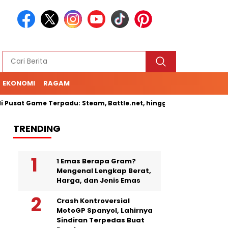
EKONOMI
RAGAM
Game Terpadu: Steam, Battle.net, hingga Cloud Gaming
Sena
TRENDING
1 Emas Berapa Gram?
Mengenal Lengkap Berat,
Harga, dan Jenis Emas
Crash Kontroversial
MotoGP Spanyol, Lahirnya
Sindiran Terpedas Buat