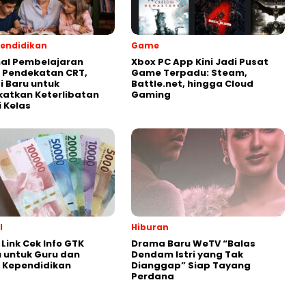
endidikan
Game
al Pembelajaran
Xbox PC App Kini Jadi Pusat
 Pendekatan CRT,
Game Terpadu: Steam,
i Baru untuk
Battle.net, hingga Cloud
atkan Keterlibatan
Gaming
i Kelas
l
Hiburan
Link Cek Info GTK
Drama Baru WeTV “Balas
 untuk Guru dan
Dendam Istri yang Tak
 Kependidikan
Dianggap” Siap Tayang
Perdana