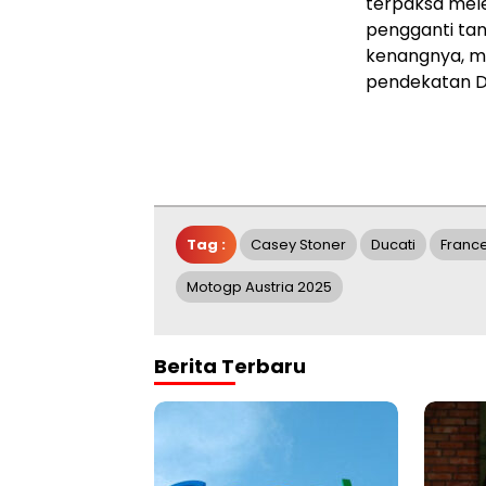
terpaksa mel
pengganti tanp
kenangnya, me
pendekatan D
Tag :
Casey Stoner
Ducati
Franc
Motogp Austria 2025
Berita Terbaru