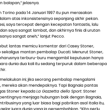
balapan,” jelasnya.
an Torino pada 14 Januari 1997 itu pun merasakan
dalam atas inkonsistensinya sepanjang akhir pekan.
esi, saya tercepat dengan kecepatan fantastis, lalu
dan saya sangat lambat, dan akhirnya finis di urutan
sanya sangat aneh,” lanjut Pecco.
but lantas memicu komentar dari Casey Stoner,
 sekaligus mantan pembalap Ducati. Menurut Stoner,
 seharusnya terburu-buru mengambil keputusan hanya
uara dunia dua kali itu sedang terpuruk dalam beberapa
hir.
u melakukan ini; jika seorang pembalap mengalami
 mereka akan mendepaknya. Tapi Bagnaia pantas
egas Stoner kepada
La Gazzetta dello Sport
. Stoner
entingnya menjaga hubungan baik dengan Bagnaia,
ribusinya yang luar biasa bagi pabrikan asal Italia itu,
gelar juara dunia yang ia persembahkan. “Kita perlu