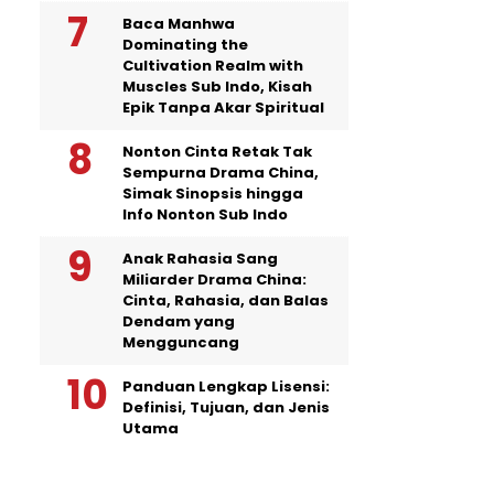
Baca Manhwa
Dominating the
Cultivation Realm with
Muscles Sub Indo, Kisah
Epik Tanpa Akar Spiritual
Nonton Cinta Retak Tak
Sempurna Drama China,
Simak Sinopsis hingga
Info Nonton Sub Indo
Anak Rahasia Sang
Miliarder Drama China:
Cinta, Rahasia, dan Balas
Dendam yang
Mengguncang
Panduan Lengkap Lisensi:
Definisi, Tujuan, dan Jenis
Utama