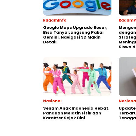
RagamInfo
RagamP
Google Maps Upgrade Besar,
Mengen
Bisa Tanya Langsung Pakai
dengan
Gemini, Navigasi 3D Makin
Strateg
Detail
Meningk
Siswa d
Nasional
Nasiona
Senam Anak Indonesia Hebat,
Update 
Panduan Melatih Fisik dan
Terbaru
Karakter Sejak Dini
Tenaga