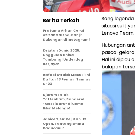
Sang legenda 
Berita Terkait
situasi sulit
Pratama Arhan Cerai
Lenovo Team, 
Azizah Salsha, Banjir
Dukungan di Instagram!
Hubungan ant
Kejutan Dunia 2025:
pasca-gelaran 
Unggulan China
Hal ini dipic
Tumbang! Underdog
Berjaya!
balapan terse
Rafael Struick Masuk! Ini
Daftar 13 Pemain Timnas
U-23
Djarum Tolak
Tottenham, Banderol
“Messi Baru” di Como
Bikin Melongo!
Janice Tjen: Kejutan US
Open, Tantang Emma
Raducanu!