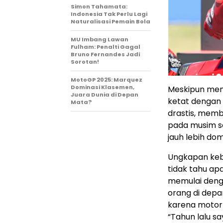
Simon Tahamata:
Indonesia Tak Perlu Lagi
Naturalisasi Pemain Bola
MU Imbang Lawan
Fulham: Penalti Gagal
Bruno Fernandes Jadi
Sorotan!
MotoGP 2025: Marquez
Dominasi Klasemen,
Meskipun memu
Juara Dunia di Depan
ketat dengan 
Mata?
drastis, membu
pada musim s
jauh lebih dom
Ungkapan kebi
tidak tahu apa
memulai denga
orang di depa
karena motorn
“Tahun lalu sa