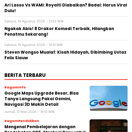
Ari Lasso Vs WAMI: Royalti Diabaikan? Badai: Harus Viral
Dulu!
Selasa, 19 Agustus 2025 - 21:52 WIB
Ngakak Abis! 8 Drakor Komedi Terbaik, Hilangkan
Penatmu Sekarang!
Selasa, 19 Agustus 2025 - 19:31 WIB
Steven Wongso Mualaf: Kisah Hidayah, Dibimbing Ustaz
Felix Siauw
BERITA TERBARU
RagamInfo
Google Maps Upgrade Besar, Bisa
Tanya Langsung Pakai Gemini,
Navigasi 3D Makin Detail
Jumat, 13 Mar 2026 - 19:13 WIB
RagamPendidikan
Mengenal Pembelajaran dengan