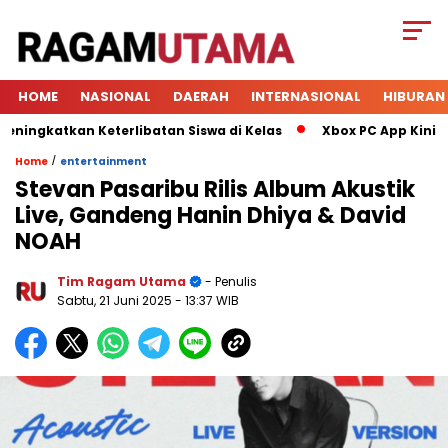
HOME
NASIONAL
DAERAH
INTERNASIONAL
HIBURAN
gkatkan Keterlibatan Siswa di Kelas
Xbox PC App Kini Jadi
/
Home
entertainment
Stevan Pasaribu Rilis Album Akustik
Live, Gandeng Hanin Dhiya & David
NOAH
Tim Ragam Utama
- Penulis
Sabtu, 21 Juni 2025
- 13:37 WIB