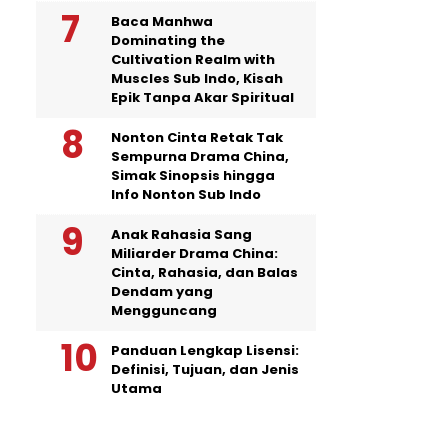
Baca Manhwa
Dominating the
Cultivation Realm with
Muscles Sub Indo, Kisah
Epik Tanpa Akar Spiritual
Nonton Cinta Retak Tak
Sempurna Drama China,
Simak Sinopsis hingga
Info Nonton Sub Indo
Anak Rahasia Sang
Miliarder Drama China:
Cinta, Rahasia, dan Balas
Dendam yang
Mengguncang
Panduan Lengkap Lisensi:
Definisi, Tujuan, dan Jenis
Utama