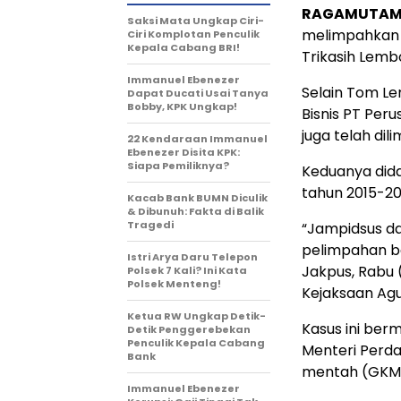
RAGAMUTAM
Saksi Mata Ungkap Ciri-
melimpahkan 
Ciri Komplotan Penculik
Kepala Cabang BRI!
Trikasih Lemb
Immanuel Ebenezer
Selain Tom L
Dapat Ducati Usai Tanya
Bobby, KPK Ungkap!
Bisnis PT Per
juga telah dil
22 Kendaraan Immanuel
Ebenezer Disita KPK:
Siapa Pemiliknya?
Keduanya dida
tahun 2015-20
Kacab Bank BUMN Diculik
& Dibunuh: Fakta di Balik
Tragedi
“Jampidsus da
pelimpahan be
Istri Arya Daru Telepon
Jakpus, Rabu 
Polsek 7 Kali? Ini Kata
Polsek Menteng!
Kejaksaan Agun
Ketua RW Ungkap Detik-
Kasus ini ber
Detik Penggerebekan
Penculik Kepala Cabang
Menteri Perda
Bank
mentah (GKM)
Immanuel Ebenezer