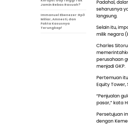
Korupsi: Gaji Tinggi Tak
Padahal, dala
Jamin Bebas Rasuah?
seharusnya ya
Immanuel Ebenezer: Rp3
langsung.
Miliar, Amnesti, dan
Fakta Kasusnya
Selain itu, i
Terungkap!
milik negara 
Charles Sitoru
memerintahka
perusahaan g
menjadi GKP.
Pertemuan itu
Equity Tower,
“Penjualan gul
pasar,” kata H
Persetujuan i
dengan Kemente