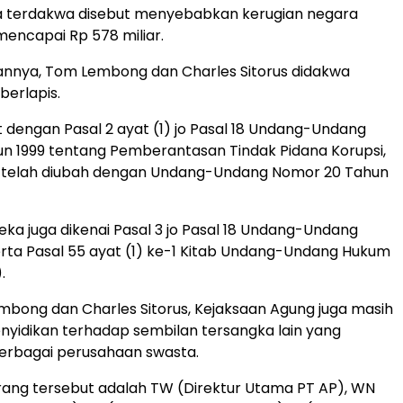
a terdakwa disebut menyebabkan kerugian negara
mencapai Rp 578 miliar.
annya, Tom Lembong dan Charles Sitorus didakwa
berlapis.
t dengan Pasal 2 ayat (1) jo Pasal 18 Undang-Undang
n 1999 tentang Pemberantasan Tindak Pidana Korupsi,
telah diubah dengan Undang-Undang Nomor 20 Tahun
reka juga dikenai Pasal 3 jo Pasal 18 Undang-Undang
rta Pasal 55 ayat (1) ke-1 Kitab Undang-Undang Hukum
.
mbong dan Charles Sitorus, Kejaksaan Agung juga masih
yidikan terhadap sembilan tersangka lain yang
berbagai perusahaan swasta.
ang tersebut adalah TW (Direktur Utama PT AP), WN