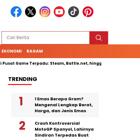
EKONOMI
RAGAM
 Game Terpadu: Steam, Battle.net, hingga Cloud Gaming
Sen
TRENDING
1 Emas Berapa Gram?
Mengenal Lengkap Berat,
Harga, dan Jenis Emas
Crash Kontroversial
MotoGP Spanyol, Lahirnya
Sindiran Terpedas Buat