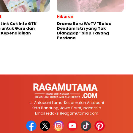
l
Hiburan
Link Cek Info GTK
Drama Baru WeTV “Balas
 untuk Guru dan
Dendam Istri yang Tak
 Kependidikan
Dianggap” Siap Tayang
Perdana
Jl. Antapani Lama, Kecamatan Antapani
Kota Bandung, Jawa Barat, Indonesia
Email
redaksi@ragamutama.com