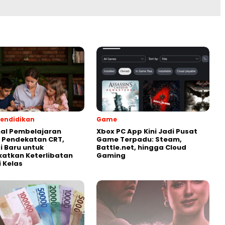
endidikan
Game
al Pembelajaran
Xbox PC App Kini Jadi Pusat
 Pendekatan CRT,
Game Terpadu: Steam,
i Baru untuk
Battle.net, hingga Cloud
atkan Keterlibatan
Gaming
i Kelas