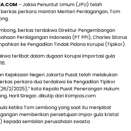
A.COM
– Jaksa Penuntut Umum (JPU) telah
berkas perkara mantan Menteri Perdagangan, Tom
ong.
embong, berkas terdakwa Direktur Pengembangan
usahaan Perdagangan Indonesia (PT PPI), Charles Sitorus
impahkan ke Pengadilan Tindak Pidana Korupsi (Tipikor).
kwa terlibat dalam dugaan korupsi importasi gula
16.
n Kejaksaan Negeri Jakarta Pusat telah melakukan
rkas perkara dua terdakwa ke Pengadilan Tipikor
(26/2/2025),” kata Kepala Pusat Penerangan Hukum
g, Harli Siregar, dikutip dari
Kompas.com
.
mula ketika Tom Lembong yang saat itu menjabat
gangan memberikan persetujuan impor gula kristal
 kepada sembilan perusahaan swasta.