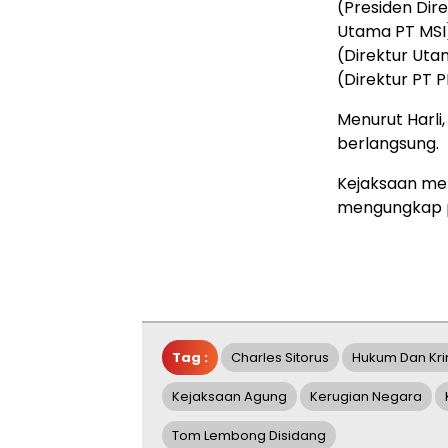
(Presiden Dire
Utama PT MSI),
(Direktur Uta
(Direktur PT 
Menurut Harli
berlangsung.
Kejaksaan me
mengungkap pi
Tag :
Charles Sitorus
Hukum Dan Kri
Kejaksaan Agung
Kerugian Negara
Tom Lembong Disidang