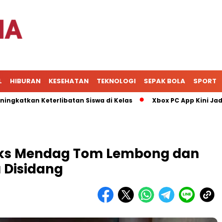
L
HIBURAN
KESEHATAN
TEKNOLOGI
SEPAK BOLA
SPORT
n Keterlibatan Siswa di Kelas
Xbox PC App Kini Jadi Pusat
 Eks Mendag Tom Lembong dan
a Disidang