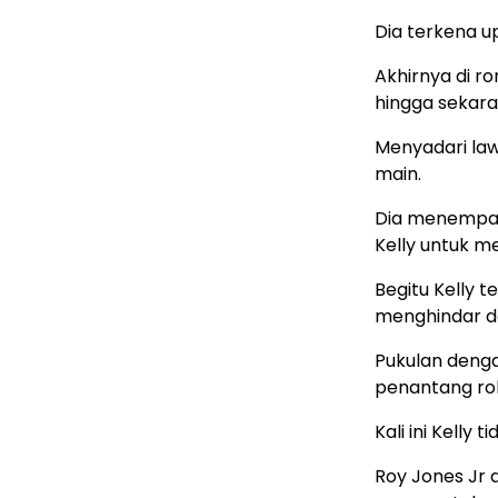
Dia terkena up
Akhirnya di r
hingga sekara
Menyadari law
main.
Dia menempat
Kelly untuk m
Begitu Kelly 
menghindar da
Pukulan denga
penantang ro
Kali ini Kelly
Roy Jones Jr 