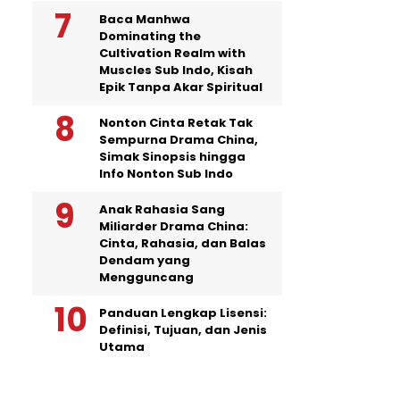
Baca Manhwa
Dominating the
Cultivation Realm with
Muscles Sub Indo, Kisah
Epik Tanpa Akar Spiritual
Nonton Cinta Retak Tak
Sempurna Drama China,
Simak Sinopsis hingga
Info Nonton Sub Indo
Anak Rahasia Sang
Miliarder Drama China:
Cinta, Rahasia, dan Balas
Dendam yang
Mengguncang
Panduan Lengkap Lisensi:
Definisi, Tujuan, dan Jenis
Utama