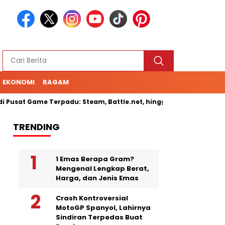
EKONOMI
RAGAM
 Game Terpadu: Steam, Battle.net, hingga Cloud Gaming
Sen
TRENDING
1 Emas Berapa Gram?
Mengenal Lengkap Berat,
Harga, dan Jenis Emas
Crash Kontroversial
MotoGP Spanyol, Lahirnya
Sindiran Terpedas Buat