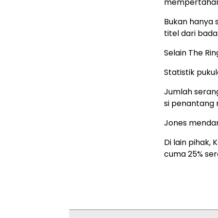
mempertahan
Bukan hanya s
titel dari bada
Selain The Ri
Statistik puk
Jumlah serang
si penantang r
Jones mendara
Di lain pihak
cuma 25% ser