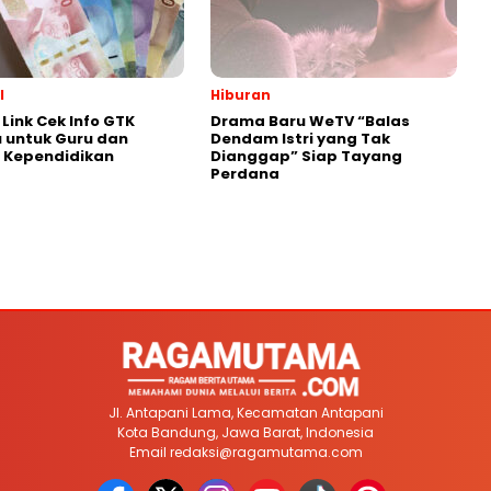
l
Hiburan
Link Cek Info GTK
Drama Baru WeTV “Balas
 untuk Guru dan
Dendam Istri yang Tak
 Kependidikan
Dianggap” Siap Tayang
Perdana
Jl. Antapani Lama, Kecamatan Antapani
Kota Bandung, Jawa Barat, Indonesia
Email
redaksi@ragamutama.com