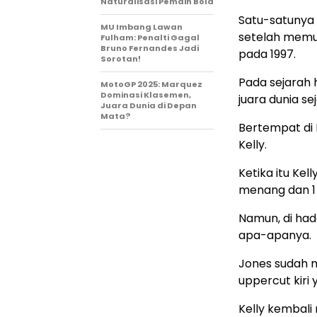
Naturalisasi Pemain Bola
Satu-satunya k
MU Imbang Lawan
setelah memuk
Fulham: Penalti Gagal
Bruno Fernandes Jadi
pada 1997.
Sorotan!
Pada sejarah h
MotoGP 2025: Marquez
Dominasi Klasemen,
juara dunia se
Juara Dunia di Depan
Mata?
Bertempat di 
Kelly.
Ketika itu Ke
menang dan 1 
Namun, di hada
apa-apanya.
Jones sudah 
uppercut kir
Kelly kembal