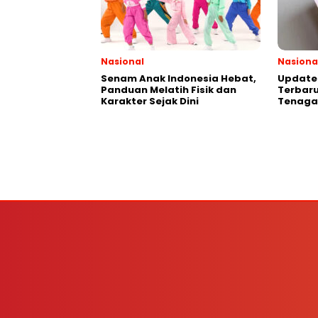
Nasional
Nasiona
Senam Anak Indonesia Hebat,
Update 
Panduan Melatih Fisik dan
Terbaru
Karakter Sejak Dini
Tenaga