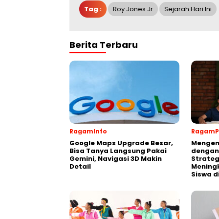
Tag :
Roy Jones Jr
Sejarah Hari Ini
Berita Terbaru
RagamInfo
RagamP
Google Maps Upgrade Besar,
Mengen
Bisa Tanya Langsung Pakai
dengan
Gemini, Navigasi 3D Makin
Strateg
Detail
Meningk
Siswa d