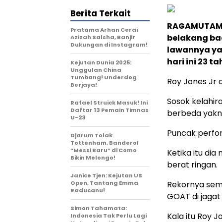
Berita Terkait
RAGAMUTAMA
Pratama Arhan Cerai
belakang bad
Azizah Salsha, Banjir
Dukungan di Instagram!
lawannya ya
hari ini 23 t
Kejutan Dunia 2025:
Unggulan China
Tumbang! Underdog
Roy Jones Jr a
Berjaya!
Sosok kelahira
Rafael Struick Masuk! Ini
Daftar 13 Pemain Timnas
berbeda yakni
U-23
Puncak perfor
Djarum Tolak
Tottenham, Banderol
“Messi Baru” di Como
Ketika itu dia
Bikin Melongo!
berat ringan.
Janice Tjen: Kejutan US
Open, Tantang Emma
Rekornya semp
Raducanu!
GOAT di jaga
Simon Tahamata:
Kala itu Roy J
Indonesia Tak Perlu Lagi