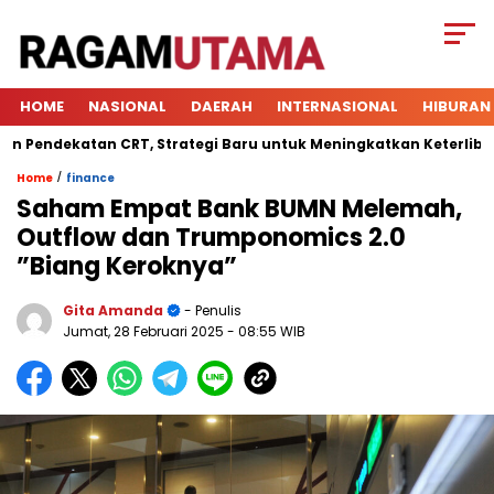
HOME
NASIONAL
DAERAH
INTERNASIONAL
HIBURAN
dekatan CRT, Strategi Baru untuk Meningkatkan Keterlibatan Si
/
Home
finance
Saham Empat Bank BUMN Melemah,
Outflow dan Trumponomics 2.0
”Biang Keroknya”
Gita Amanda
- Penulis
Jumat, 28 Februari 2025
- 08:55 WIB