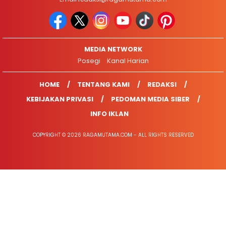
MEDIA NETWORK
Posegi
Kanal Harian
HOME
TENTANG KAMI
REDAKSI
KEBIJAKAN PRIVASI
PEDOMAN MEDIA SIBER
INFO IKLAN
COPYRIGHT © 2026 RAGAMUTAMA.COM - ALL RIGHTS RESERVED