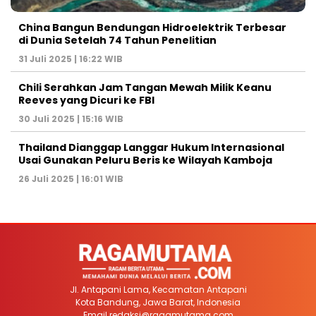
China Bangun Bendungan Hidroelektrik Terbesar
di Dunia Setelah 74 Tahun Penelitian
31 Juli 2025 | 16:22 WIB
Chili Serahkan Jam Tangan Mewah Milik Keanu
Reeves yang Dicuri ke FBI
30 Juli 2025 | 15:16 WIB
Thailand Dianggap Langgar Hukum Internasional
Usai Gunakan Peluru Beris ke Wilayah Kamboja
26 Juli 2025 | 16:01 WIB
Jl. Antapani Lama, Kecamatan Antapani
Kota Bandung, Jawa Barat, Indonesia
Email
redaksi@ragamutama.com