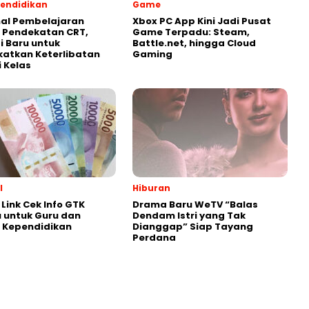
endidikan
Game
al Pembelajaran
Xbox PC App Kini Jadi Pusat
 Pendekatan CRT,
Game Terpadu: Steam,
i Baru untuk
Battle.net, hingga Cloud
atkan Keterlibatan
Gaming
i Kelas
l
Hiburan
Link Cek Info GTK
Drama Baru WeTV “Balas
 untuk Guru dan
Dendam Istri yang Tak
 Kependidikan
Dianggap” Siap Tayang
Perdana