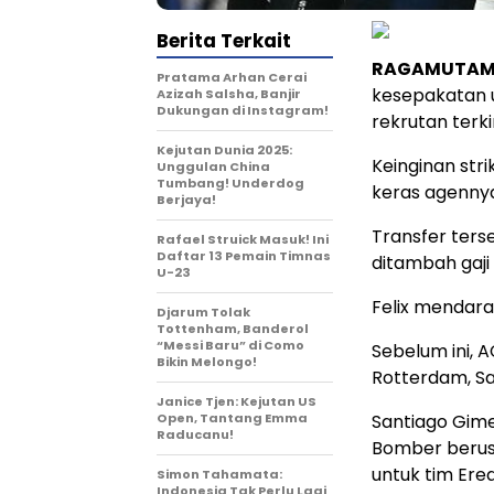
Berita Terkait
RAGAMUTAM
Pratama Arhan Cerai
kesepakatan u
Azizah Salsha, Banjir
Dukungan di Instagram!
rekrutan terk
Kejutan Dunia 2025:
Keinginan stri
Unggulan China
Tumbang! Underdog
keras agennya
Berjaya!
Transfer ters
Rafael Struick Masuk! Ini
Daftar 13 Pemain Timnas
ditambah gaji 
U-23
Felix mendarat
Djarum Tolak
Tottenham, Banderol
“Messi Baru” di Como
Sebelum ini, 
Bikin Melongo!
Rotterdam, S
Janice Tjen: Kejutan US
Open, Tantang Emma
Santiago Gime
Raducanu!
Bomber berusi
untuk tim Ered
Simon Tahamata:
Indonesia Tak Perlu Lagi