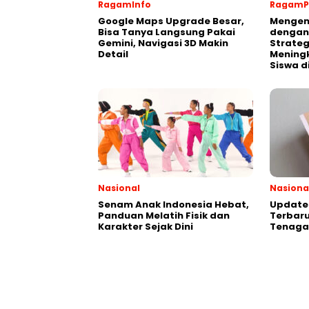
RagamInfo
RagamP
Google Maps Upgrade Besar,
Mengen
Bisa Tanya Langsung Pakai
dengan
Gemini, Navigasi 3D Makin
Strateg
Detail
Meningk
Siswa d
Nasional
Nasiona
Senam Anak Indonesia Hebat,
Update 
Panduan Melatih Fisik dan
Terbaru
Karakter Sejak Dini
Tenaga