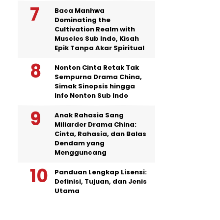
Baca Manhwa
Dominating the
Cultivation Realm with
Muscles Sub Indo, Kisah
Epik Tanpa Akar Spiritual
Nonton Cinta Retak Tak
Sempurna Drama China,
Simak Sinopsis hingga
Info Nonton Sub Indo
Anak Rahasia Sang
Miliarder Drama China:
Cinta, Rahasia, dan Balas
Dendam yang
Mengguncang
Panduan Lengkap Lisensi:
Definisi, Tujuan, dan Jenis
Utama