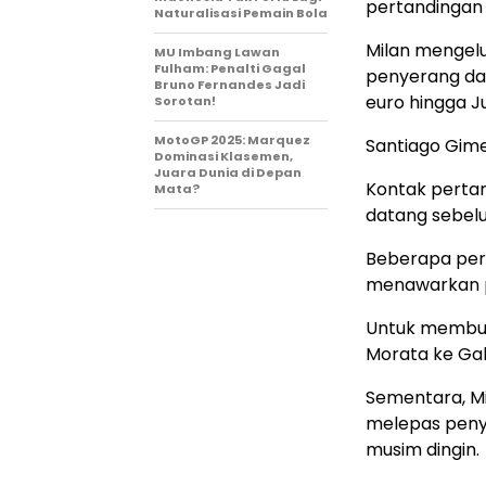
pertandingan
Naturalisasi Pemain Bola
Milan mengelu
MU Imbang Lawan
Fulham: Penalti Gagal
penyerang dan
Bruno Fernandes Jadi
euro hingga J
Sorotan!
MotoGP 2025: Marquez
Santiago Gime
Dominasi Klasemen,
Juara Dunia di Depan
Kontak pertam
Mata?
datang sebel
Beberapa per
menawarkan pe
Untuk membuka
Morata ke Gala
Sementara, Mi
melepas peny
musim dingin.