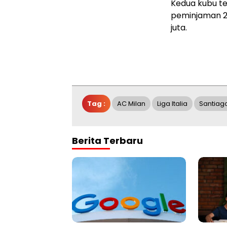
Kedua kubu t
peminjaman 2 
juta.
Tag :
AC Milan
Liga Italia
Santiag
Berita Terbaru