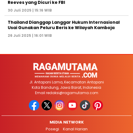
Reeves yang Dicuri ke FBI
30 Juli 2025 | 15:16 WIB
Thailand Dianggap Langgar Hukum Internasional
Usai Gunakan Peluru Beris ke Wilayah Kamboja
26 Juli 2025 | 16:01 WIB
Jl. Antapani Lama, Kecamatan Antapani
Kota Bandung, Jawa Barat, Indonesia
Email
redaksi@ragamutama.com
MEDIA NETWORK
Posegi
Kanal Harian