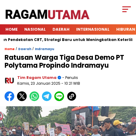
HOME
NASIONAL
DAERAH
INTERNASIONAL
HIBURAN
ndekatan CRT, Strategi Baru untuk Meningkatkan Keterlibatan S
/
/
Home
Daerah
Indramayu
Ratusan Warga Tiga Desa Demo PT
Polytama Propindo Indramayu
Tim Ragam Utama
- Penulis
Kamis, 23 Januari 2025
- 10:21 WIB