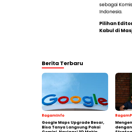
sebagai Komisa
Indonesia.
Pilihan Edito
Kabul di Ma
Berita Terbaru
RagamInfo
RagamP
Google Maps Upgrade Besar,
Mengen
Bisa Tanya Langsung Pakai
dengan
Gemini, Navigasi 3D Makin
Strateg