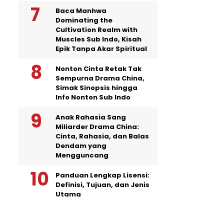
Baca Manhwa
Dominating the
Cultivation Realm with
Muscles Sub Indo, Kisah
Epik Tanpa Akar Spiritual
Nonton Cinta Retak Tak
Sempurna Drama China,
Simak Sinopsis hingga
Info Nonton Sub Indo
Anak Rahasia Sang
Miliarder Drama China:
Cinta, Rahasia, dan Balas
Dendam yang
Mengguncang
Panduan Lengkap Lisensi:
Definisi, Tujuan, dan Jenis
Utama