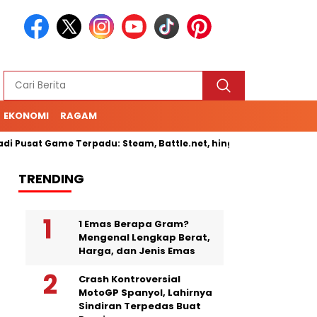
EKONOMI
RAGAM
sat Game Terpadu: Steam, Battle.net, hingga Cloud Gaming
S
TRENDING
1 Emas Berapa Gram?
Mengenal Lengkap Berat,
Harga, dan Jenis Emas
Crash Kontroversial
MotoGP Spanyol, Lahirnya
Sindiran Terpedas Buat