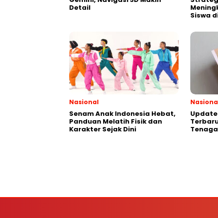
Detail
Meningk
Siswa d
Nasional
Nasiona
Senam Anak Indonesia Hebat,
Update 
Panduan Melatih Fisik dan
Terbaru
Karakter Sejak Dini
Tenaga