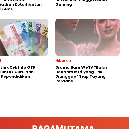
atkan Keterlibatan
Gaming
i Kelas
l
Hiburan
Link Cek Info GTK
Drama Baru WeTV “Balas
 untuk Guru dan
Dendam Istri yang Tak
 Kependidikan
Dianggap” Siap Tayang
Perdana