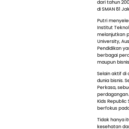
dari tahun 20
di SMAN 81 Ja
Putri menyele
Institut Tekn
melanjutkan p
University, Au
Pendidikan y
berbagai peran
maupun bisnis
Selain aktif di
dunia bisnis. 
Perkasa, sebu
perdagangan. 
Kids Republic
berfokus pad
Tidak hanya itu
kesehatan dan 