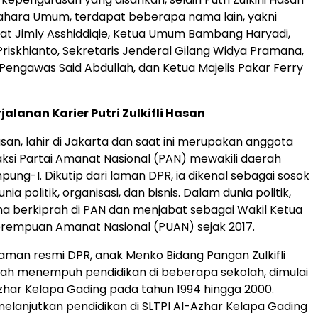
ahara Umum, terdapat beberapa nama lain, yakni
at Jimly Asshiddiqie, Ketua Umum Bambang Haryadi,
Priskhianto, Sekretaris Jenderal Gilang Widya Pramana,
engawas Said Abdullah, dan Ketua Majelis Pakar Ferry
rjalanan Karier Putri Zulkifli Hasan
 Hasan, lahir di Jakarta dan saat ini merupakan anggota
raksi Partai Amanat Nasional (PAN) mewakili daerah
ung-I. Dikutip dari laman DPR, ia dikenal sebagai sosok
unia politik, organisasi, dan bisnis. Dalam dunia politik,
ama berkiprah di PAN dan menjabat sebagai Wakil Ketua
empuan Amanat Nasional (PUAN) sejak 2017.
 laman resmi DPR, anak Menko Bidang Pangan Zulkifli
nah menempuh pendidikan di beberapa sekolah, dimulai
Azhar Kelapa Gading pada tahun 1994 hingga 2000.
melanjutkan pendidikan di SLTPI Al-Azhar Kelapa Gading