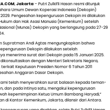
A.COM
,
Jakarta
– Putri Zulkifli Hasan resmi ditunjuk
ahara Umum Dewan Koperasi Indonesia (Dekopin)
2029. Pengesahan kepengurusan Dekopin ini dilakukan
Hukum dan Hak Asasi Manusia (Kemenkum) setelah
asional (Munas) Dekopin yang berlangsung pada 27-29
24.
m Supratman Andi Agtas mengungkapkan bahwa
epengurusan Dekopin dilakukan setelah
a menerima surat dari Dekopin pada 15 Januari 2025.
a dikonsultasikan dengan Menteri Sekretaris Negara,
, terkait Keputusan Presiden Nomor 6 Tahun 2011
esahan Anggaran Dasar Dekopin.
i kami telah menyerahkan surat balasan kepada teman-
, dan pada intinya satu, mengakui kepengurusan
awah kepemimpinan Ketua Umum Bambang Haryadi,”
n di Kantor Kemenkum, Jakarta, dilansir dari Antara.
kepengurusan yang disahkan, selain Putri Zulkifli Hasan