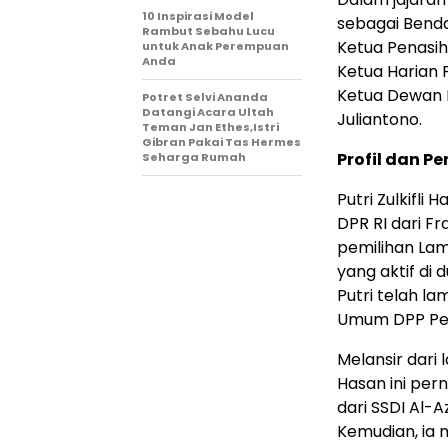
10 Inspirasi Model
sebagai Bend
Rambut Sebahu Lucu
Ketua Penasih
untuk Anak Perempuan
Anda
Ketua Harian 
Ketua Dewan P
Potret Selvi Ananda
Datangi Acara Ultah
Juliantono.
Teman Jan Ethes,Istri
Gibran Pakai Tas Hermes
Profil dan Pe
Seharga Rumah
Putri Zulkifli
DPR RI dari F
pemilihan Lamp
yang aktif di d
Putri telah l
Umum DPP Per
Melansir dari
Hasan ini per
dari SSDI Al-
Kemudian, ia 