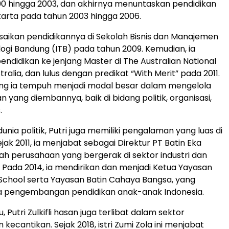
00 hingga 2003, dan akhirnya menuntaskan pendidikan
karta pada tahun 2003 hingga 2006.
saikan pendidikannya di Sekolah Bisnis dan Manajemen
ologi Bandung (ITB) pada tahun 2009. Kemudian, ia
endidikan ke jenjang Master di The Australian National
stralia, dan lulus dengan predikat “With Merit” pada 2011.
ang ia tempuh menjadi modal besar dalam mengelola
 yang diembannya, baik di bidang politik, organisasi,
.
 dunia politik, Putri juga memiliki pengalaman yang luas di
Sejak 2011, ia menjabat sebagai Direktur PT Batin Eka
ah perusahaan yang bergerak di sektor industri dan
Pada 2014, ia mendirikan dan menjadi Ketua Yayasan
 School serta Yayasan Batin Cahaya Bangsa, yang
a pengembangan pendidikan anak-anak Indonesia.
, Putri Zulkifli hasan juga terlibat dalam sektor
kecantikan. Sejak 2018, istri Zumi Zola ini menjabat