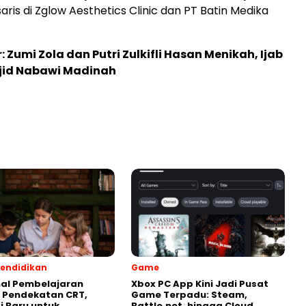
ris di Zglow Aesthetics Clinic dan PT Batin Medika
r: Zumi Zola dan Putri Zulkifli Hasan Menikah, Ijab
sjid Nabawi Madinah
endidikan
Game
al Pembelajaran
Xbox PC App Kini Jadi Pusat
 Pendekatan CRT,
Game Terpadu: Steam,
i Baru untuk
Battle.net, hingga Cloud