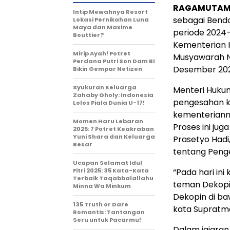
RAGAMUTAM
Intip Mewahnya Resort
sebagai Bend
Lokasi Pernikahan Luna
Maya dan Maxime
periode 2024-
Bouttier?
Kementerian 
Mirip Ayah! Potret
Musyawarah N
Perdana Putri Son Dam Bi
Desember 20
Bikin Gempar Netizen
Syukuran Keluarga
Menteri Huku
Zahaby Gholy: Indonesia
pengesahan k
Lolos Piala Dunia U-17!
kementerianny
Momen Haru Lebaran
Proses ini jug
2025: 7 Potret Keakraban
Yuni Shara dan Keluarga
Prasetyo Hadi
Besar
tentang Peng
Ucapan Selamat Idul
Fitri 2025: 35 Kata-Kata
“Pada hari in
Terbaik Taqabbalallahu
teman Dekopin
Minna Wa Minkum
Dekopin di b
135 Truth or Dare
kata Supratma
Romantis: Tantangan
Seru untuk Pacarmu!
Dalam jajaran 