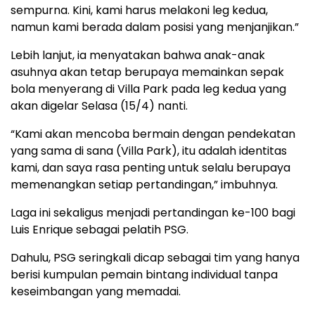
sempurna. Kini, kami harus melakoni leg kedua,
namun kami berada dalam posisi yang menjanjikan.”
Lebih lanjut, ia menyatakan bahwa anak-anak
asuhnya akan tetap berupaya memainkan sepak
bola menyerang di Villa Park pada leg kedua yang
akan digelar Selasa (15/4) nanti.
“Kami akan mencoba bermain dengan pendekatan
yang sama di sana (Villa Park), itu adalah identitas
kami, dan saya rasa penting untuk selalu berupaya
memenangkan setiap pertandingan,” imbuhnya.
Laga ini sekaligus menjadi pertandingan ke-100 bagi
Luis Enrique sebagai pelatih PSG.
Dahulu, PSG seringkali dicap sebagai tim yang hanya
berisi kumpulan pemain bintang individual tanpa
keseimbangan yang memadai.