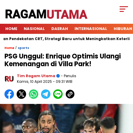
HOME
NASIONAL
DAERAH
INTERNASIONAL
HIBURAN
endekatan CRT, Strategi Baru untuk Meningkatkan Keterlibatan 
/
Home
sports
PSG Unggul: Enrique Optimis Ulangi
Kemenangan di Villa Park!
Tim Ragam Utama
- Penulis
Kamis, 10 April 2025
- 09:31 WIB