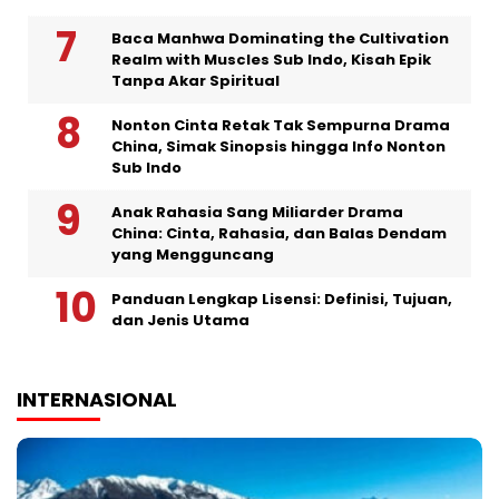
Baca Manhwa Dominating the Cultivation
Realm with Muscles Sub Indo, Kisah Epik
Tanpa Akar Spiritual
Nonton Cinta Retak Tak Sempurna Drama
China, Simak Sinopsis hingga Info Nonton
Sub Indo
Anak Rahasia Sang Miliarder Drama
China: Cinta, Rahasia, dan Balas Dendam
yang Mengguncang
Panduan Lengkap Lisensi: Definisi, Tujuan,
dan Jenis Utama
INTERNASIONAL