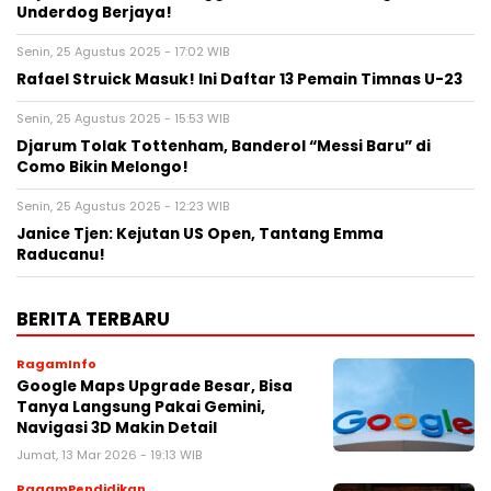
Underdog Berjaya!
Senin, 25 Agustus 2025 - 17:02 WIB
Rafael Struick Masuk! Ini Daftar 13 Pemain Timnas U-23
Senin, 25 Agustus 2025 - 15:53 WIB
Djarum Tolak Tottenham, Banderol “Messi Baru” di
Como Bikin Melongo!
Senin, 25 Agustus 2025 - 12:23 WIB
Janice Tjen: Kejutan US Open, Tantang Emma
Raducanu!
BERITA TERBARU
RagamInfo
Google Maps Upgrade Besar, Bisa
Tanya Langsung Pakai Gemini,
Navigasi 3D Makin Detail
Jumat, 13 Mar 2026 - 19:13 WIB
RagamPendidikan