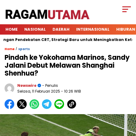
HOME
NASIONAL
DAERAH
INTERNASIONAL
HIBURAN
n Pendekatan CRT, Strategi Baru untuk Meningkatkan Keterlibat
/
Home
sports
Pindah ke Yokohama Marinos, Sandy
Jalani Debut Melawan Shanghai
Shenhua?
Newswire
- Penulis
Selasa, 11 Februari 2025
- 10:26 WIB