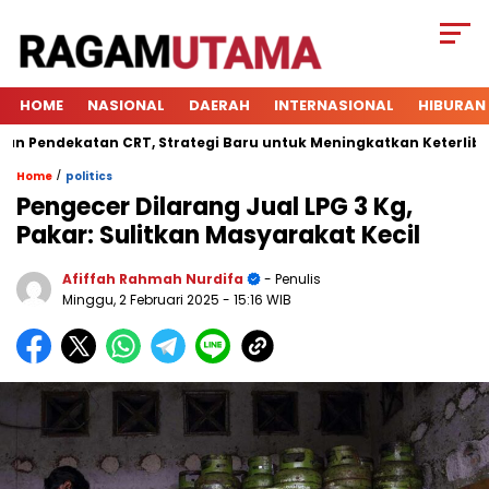
HOME
NASIONAL
DAERAH
INTERNASIONAL
HIBURAN
ndekatan CRT, Strategi Baru untuk Meningkatkan Keterlibatan S
/
Home
politics
Pengecer Dilarang Jual LPG 3 Kg,
Pakar: Sulitkan Masyarakat Kecil
Afiffah Rahmah Nurdifa
- Penulis
Minggu, 2 Februari 2025
- 15:16 WIB