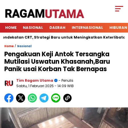
HOME
NASIONAL
DAERAH
INTERNASIONAL
HIBURAN
atan CRT, Strategi Baru untuk Meningkatkan Keterlibatan Siswa
/
Home
Nasional
Pengakuan Keji Antok Tersangka
Mutilasi Uswatun Khasanah,Baru
Panik usai Korban Tak Bernapas
Tim Ragam Utama
- Penulis
Sabtu, 1 Februari 2025
- 14:09 WIB