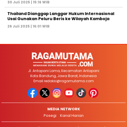
30 Juli 2025 | 15:16 WIB
Thailand Dianggap Langgar Hukum Internasional
Usai Gunakan Peluru Beris ke Wilayah Kamboja
26 Juli 2025 | 16:01 WIB
Jl. Antapani Lama, Kecamatan Antapani
Kota Bandung, Jawa Barat, Indonesia
Email
redaksi@ragamutama.com
MEDIA NETWORK
Posegi
Kanal Harian