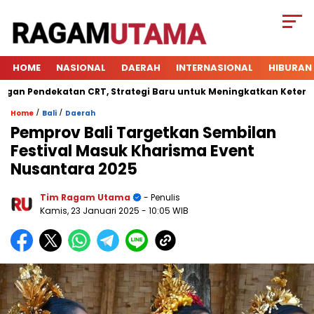
HOME
NASIONAL
DAERAH
INTERNASIONAL
HIBURAN
Pendekatan CRT, Strategi Baru untuk Meningkatkan Keterlibatan
/
/
Home
Bali
Daerah
Pemprov Bali Targetkan Sembilan
Festival Masuk Kharisma Event
Nusantara 2025
Tim Ragam Utama
- Penulis
Kamis, 23 Januari 2025
- 10:05 WIB