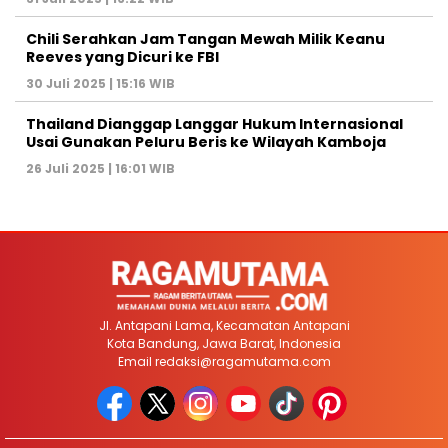
Chili Serahkan Jam Tangan Mewah Milik Keanu
Reeves yang Dicuri ke FBI
30 Juli 2025 | 15:16 WIB
Thailand Dianggap Langgar Hukum Internasional
Usai Gunakan Peluru Beris ke Wilayah Kamboja
26 Juli 2025 | 16:01 WIB
Jl. Antapani Lama, Kecamatan Antapani
Kota Bandung, Jawa Barat, Indonesia
Email
redaksi@ragamutama.com