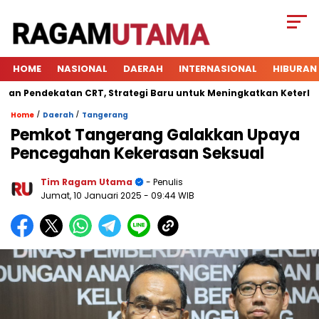
HOME
NASIONAL
DAERAH
INTERNASIONAL
HIBURAN
endekatan CRT, Strategi Baru untuk Meningkatkan Keterlibatan
/
/
Home
Daerah
Tangerang
Pemkot Tangerang Galakkan Upaya
Pencegahan Kekerasan Seksual
Tim Ragam Utama
- Penulis
Jumat, 10 Januari 2025
- 09:44 WIB