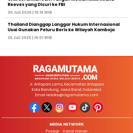
Reeves yang Dicuri ke FBI
30 Juli 2025 | 15:16 WIB
Thailand Dianggap Langgar Hukum Internasional
Usai Gunakan Peluru Beris ke Wilayah Kamboja
26 Juli 2025 | 16:01 WIB
Jl. Antapani Lama, Kecamatan Antapani
Kota Bandung, Jawa Barat, Indonesia
Email
redaksi@ragamutama.com
MEDIA NETWORK
Posegi
Kanal Harian