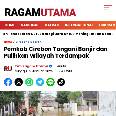
HOME
NASIONAL
DAERAH
INTERNASIONAL
HIBURAN
endekatan CRT, Strategi Baru untuk Meningkatkan Keterlibatan 
/
/
Home
Cirebon
Daerah
Pemkab Cirebon Tangani Banjir dan
Pulihkan Wilayah Terdampak
Tim Ragam Utama
- Penulis
Minggu, 19 Januari 2025
- 09:47 WIB