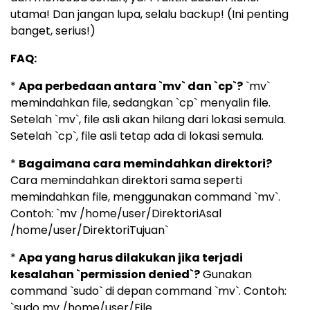
utama! Dan jangan lupa, selalu backup! (Ini penting
banget, serius!)
FAQ:
*
Apa perbedaan antara `mv` dan `cp`?
`mv`
memindahkan file, sedangkan `cp` menyalin file.
Setelah `mv`, file asli akan hilang dari lokasi semula.
Setelah `cp`, file asli tetap ada di lokasi semula.
*
Bagaimana cara memindahkan direktori?
Cara memindahkan direktori sama seperti
memindahkan file, menggunakan command `mv`.
Contoh: `mv /home/user/DirektoriAsal
/home/user/DirektoriTujuan`
*
Apa yang harus dilakukan jika terjadi
kesalahan `permission denied`?
Gunakan
command `sudo` di depan command `mv`. Contoh:
`sudo mv /home/user/File