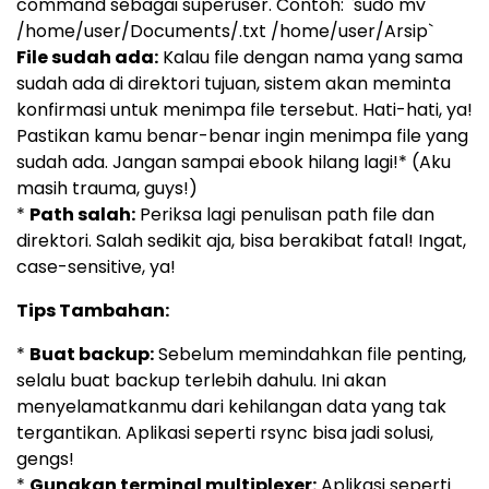
command sebagai superuser. Contoh: `sudo mv
/home/user/Documents/.txt /home/user/Arsip`
File sudah ada:
Kalau file dengan nama yang sama
sudah ada di direktori tujuan, sistem akan meminta
konfirmasi untuk menimpa file tersebut. Hati-hati, ya!
Pastikan kamu benar-benar ingin menimpa file yang
sudah ada. Jangan sampai ebook hilang lagi!* (Aku
masih trauma, guys!)
*
Path salah:
Periksa lagi penulisan path file dan
direktori. Salah sedikit aja, bisa berakibat fatal! Ingat,
case-sensitive, ya!
Tips Tambahan:
*
Buat backup:
Sebelum memindahkan file penting,
selalu buat backup terlebih dahulu. Ini akan
menyelamatkanmu dari kehilangan data yang tak
tergantikan. Aplikasi seperti rsync bisa jadi solusi,
gengs!
*
Gunakan terminal multiplexer:
Aplikasi seperti