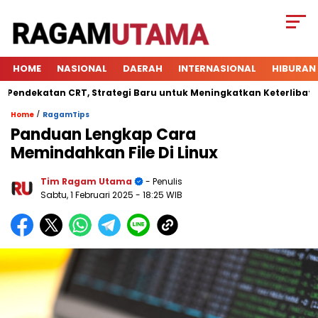
HOME
NASIONAL
DAERAH
INTERNASIONAL
HIBURAN
katan CRT, Strategi Baru untuk Meningkatkan Keterlibatan Sisw
/
Home
RagamTips
Panduan Lengkap Cara
Memindahkan File Di Linux
Tim Ragam Utama
- Penulis
Sabtu, 1 Februari 2025
- 18:25 WIB