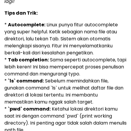
lagi!
Tips dan Trik:
*
Autocomplete:
Linux punya fitur autocomplete
yang super helpful. Ketik sebagian nama file atau
direktori, lalu tekan Tab. Sistem akan otomatis
melengkapi sisanya. Fitur ini menyelamatkanku
berkali-kali dari kesalahan pengetikan.
*
Tab completion:
Sama seperti autocomplete, tapi
lebih keren! Ini bisa mempercepat proses penulisan
command dan mengurangi typo.
*
`ls` command:
Sebelum memindahkan file,
gunakan command `ls` untuk melihat daftar file dan
direktori di lokasi tertentu. Ini membantu
memastikan kamu nggak salah target.
*
`pwd` command:
Ketahui lokasi direktori kamu
saat ini dengan command `pwd` (print working
directory). Ini penting agar tidak salah dalam menulis
path file.