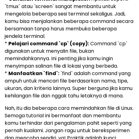
`tmux` atau `screen` sangat membantu untuk
mengelola beberapa sesi terminal sekaligus. Jadi,
kamu bisa menjalankan beberapa command secara
bersamaan tanpa harus membuka beberapa
jendela terminal.
*
Pelajari command `cp` (copy):
Command `cp`
digunakan untuk menyalin file, bukan
memindahkannya. Ini penting jika kamu ingin
menyimpan salinan file di lokasi yang berbeda.
*
Manfaatkan `find`:
`find` adalah command yang
ampuh untuk mencari file berdasarkan nama, tipe,
ukuran, dan kriteria lainnya. Super berguna jika kamu
kehilangan file dan nggak tahu letaknya di mana.
Nah, itu dia beberapa cara memindahkan file di Linux.
Semoga tutorial ini bermanfaat dan membantu
kamu terhindar dari pengalaman pahit seperti yang
pernah kualami. Jangan ragu untuk bereksperimen
dan mencoba sendiri, ya! Praktik adalah kunci