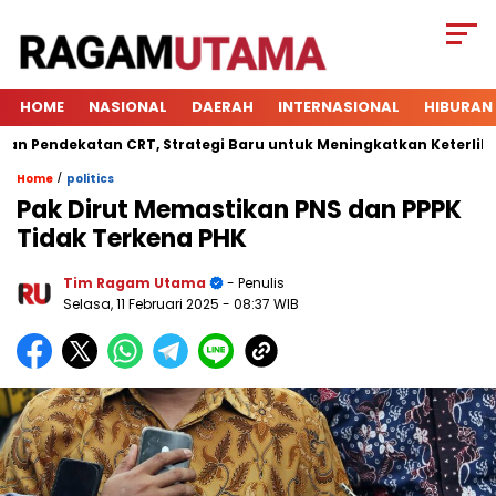
HOME
NASIONAL
DAERAH
INTERNASIONAL
HIBURAN
ndekatan CRT, Strategi Baru untuk Meningkatkan Keterlibatan S
/
Home
politics
Pak Dirut Memastikan PNS dan PPPK
Tidak Terkena PHK
Tim Ragam Utama
- Penulis
Selasa, 11 Februari 2025
- 08:37 WIB