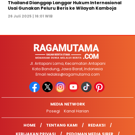
Thailand Dianggap Langgar Hukum Internasional
Usai Gunakan Peluru Beris ke Wilayah Kamboja
26 Juli 2025 | 16:01 WIB
Jl. Antapani Lama, Kecamatan Antapani
Kota Bandung, Jawa Barat, Indonesia
Email
redaksi@ragamutama.com
MEDIA NETWORK
Posegi
Kanal Harian
HOME
TENTANG KAMI
REDAKSI
KEBIJAKAN PRIVASI
PEDOMAN MEDIA SIBER